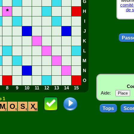
webmes
G
comité
*
de 
H
I
J
Passe
K
L
M
N
O
Cou
8
9
10
11
12
13
14
15
Aide:
 1
M
O
S
X
Tops
Sco