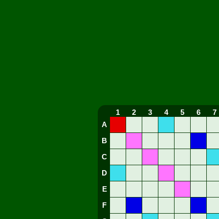
1
2
3
4
5
6
7
A
B
C
D
E
F