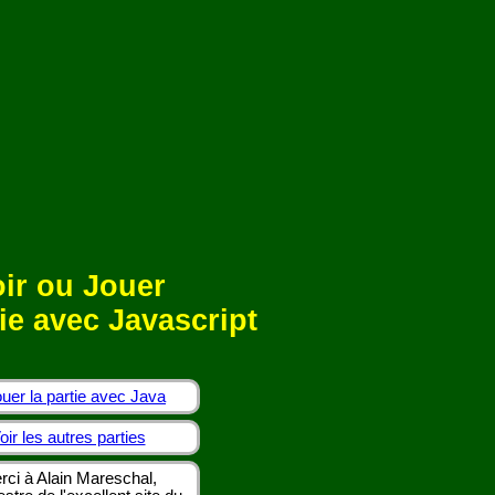
ir ou Jouer
ie avec Javascript
uer la partie avec Java
oir les autres parties
rci à Alain Mareschal,