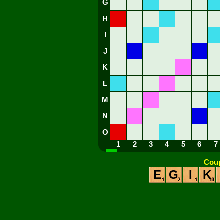
G
H
I
J
K
L
M
N
O
1
2
3
4
5
6
7
Coup
E
G
I
K