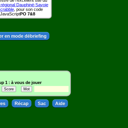
tre de l'excellent site du
 régional Dauphiné-Savoie
scrabble
, pour son code
JavaScript
PO 7&8
r en mode débriefing
p 1 : à vous de jouer
res
Récap
Sac
Aide