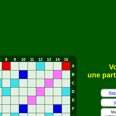
8
9
10
11
12
13
14
15
Vo
A
une part
B
C
D
Rejo
E
V
F
Me