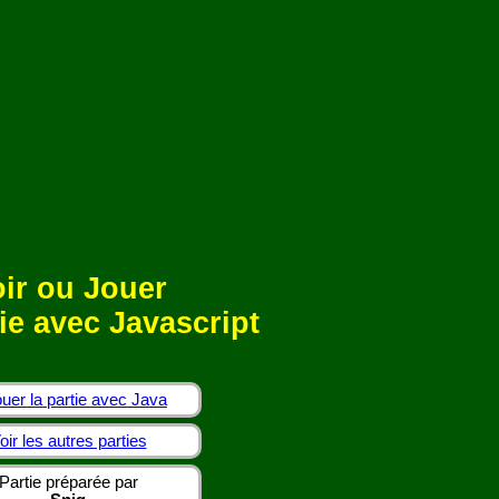
ir ou Jouer
ie avec Javascript
uer la partie avec Java
oir les autres parties
Partie préparée par