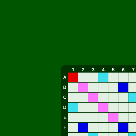
1
2
3
4
5
6
7
A
B
C
D
E
F