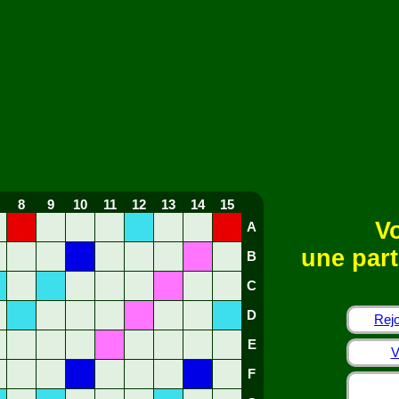
8
9
10
11
12
13
14
15
Vo
A
une part
B
C
D
Rejo
E
V
F