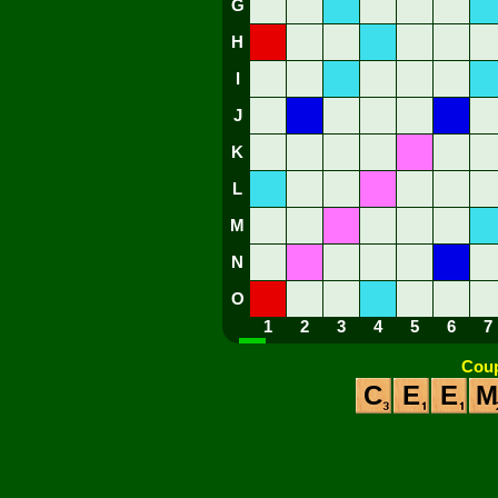
G
H
I
J
K
L
M
N
O
1
2
3
4
5
6
7
Coup
C
E
E
M