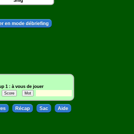
Snig
r en mode débriefing
p 1 : à vous de jouer
res
Récap
Sac
Aide