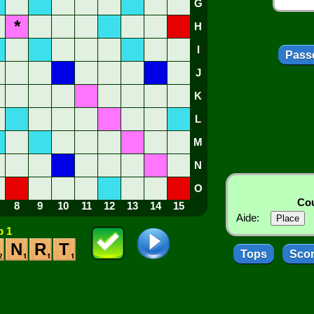
G
*
H
I
Passe
J
K
L
M
N
O
Cou
8
9
10
11
12
13
14
15
Aide:
 1
N
R
T
Tops
Sco