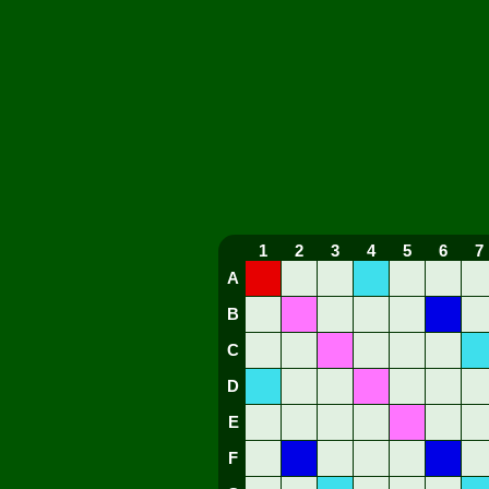
1
2
3
4
5
6
7
A
B
C
D
E
F