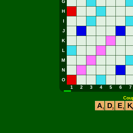
G
H
I
J
K
L
M
N
O
1
2
3
4
5
6
7
Coup
A
D
E
K