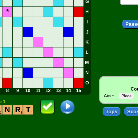
G
*
H
I
Passe
J
K
L
M
N
O
Cou
8
9
10
11
12
13
14
15
Aide:
 1
N
R
T
Tops
Sco