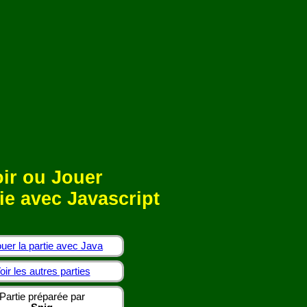
ir ou Jouer
ie avec Javascript
uer la partie avec Java
oir les autres parties
Partie préparée par