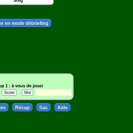
Snig
r en mode débriefing
p 1 : à vous de jouer
res
Récap
Sac
Aide