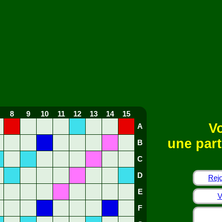
8
9
10
11
12
13
14
15
Vo
A
une part
B
C
D
Rejo
E
V
F