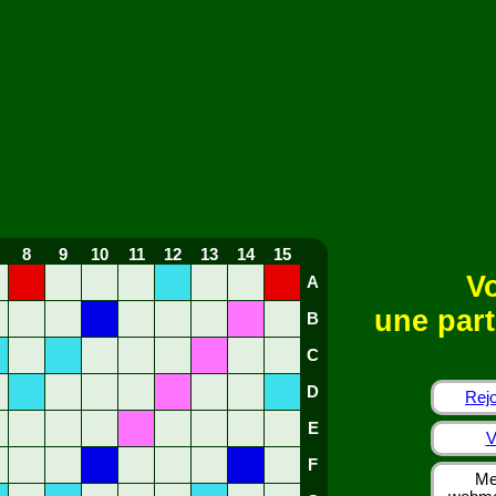
8
9
10
11
12
13
14
15
Vo
A
une part
B
C
D
Rejo
E
V
F
Me