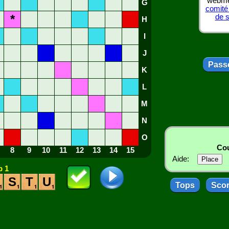
webmes
G
comité
*
de 
H
I
J
Passe
K
L
M
N
O
Cou
8
9
10
11
12
13
14
15
Aide:
 1
S
T
U
Tops
Sco