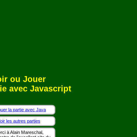
ir ou Jouer
ie avec Javascript
uer la partie avec Java
oir les autres parties
rci à Alain Mareschal,