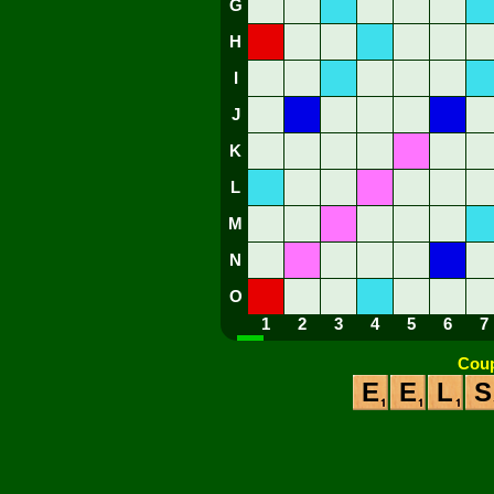
G
H
I
J
K
L
M
N
O
1
2
3
4
5
6
7
Coup
E
E
L
S