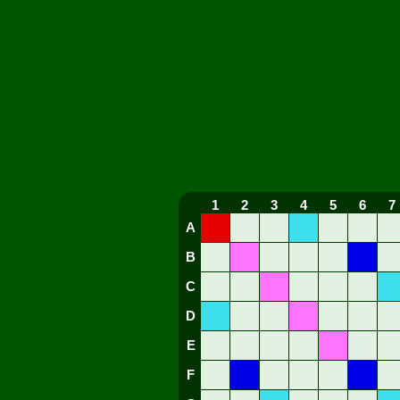
1
2
3
4
5
6
7
A
B
C
D
E
F