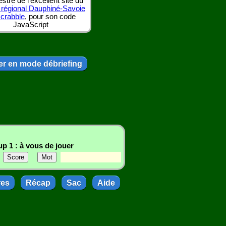
tre de l'excellent site du
 régional Dauphiné-Savoie
scrabble
, pour son code
JavaScript
r en mode débriefing
p 1 : à vous de jouer
res
Récap
Sac
Aide