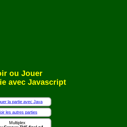
ir ou Jouer
ie avec Javascript
uer la partie avec Java
oir les autres parties
Multiplex