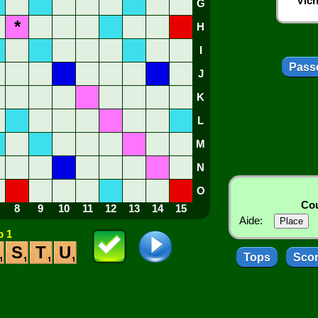
Vich
G
*
H
I
Passe
J
K
L
M
N
O
Cou
8
9
10
11
12
13
14
15
Aide:
 1
S
T
U
Tops
Sco