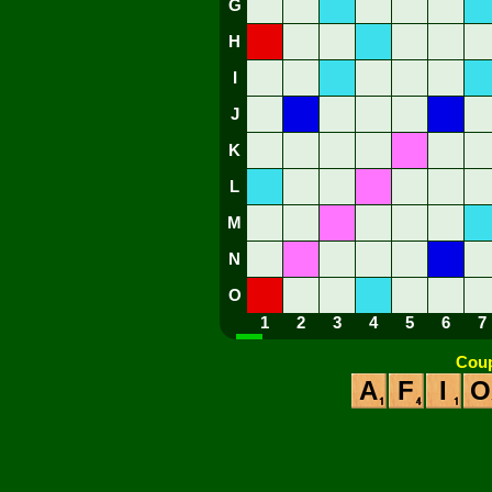
G
H
I
J
K
L
M
N
O
1
2
3
4
5
6
7
Coup
A
F
I
O