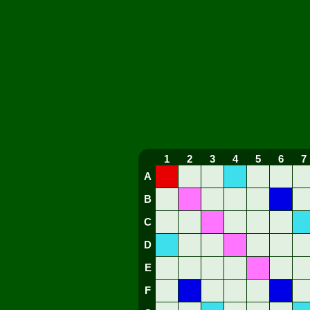
1
2
3
4
5
6
7
A
B
C
D
E
F