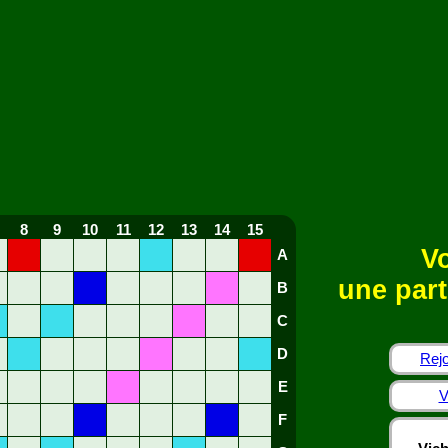
8
9
10
11
12
13
14
15
Vo
A
une part
B
C
D
Rejo
E
V
F