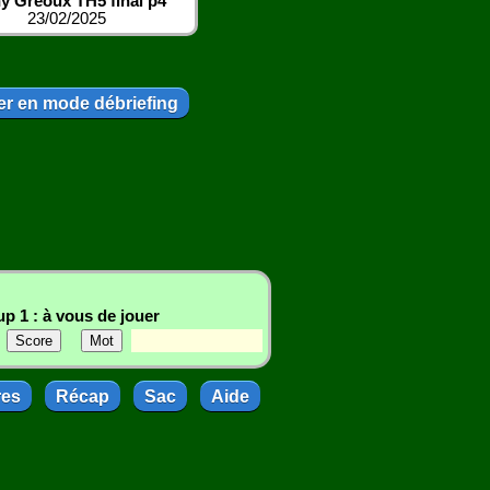
y Greoux TH5 final p4
23/02/2025
r en mode débriefing
p 1 : à vous de jouer
res
Récap
Sac
Aide