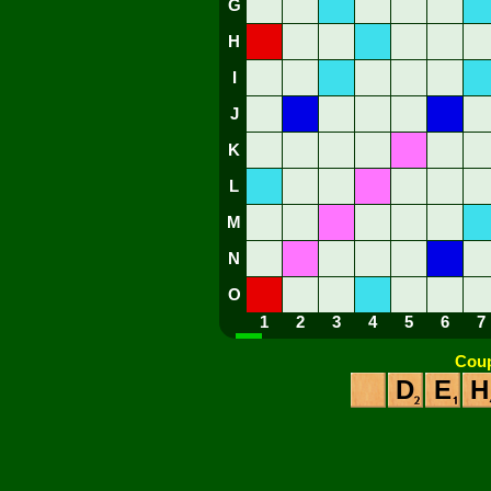
G
H
I
J
K
L
M
N
O
1
2
3
4
5
6
7
Coup
D
E
H