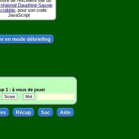
tre de l'excellent site du
 régional Dauphiné-Savoie
scrabble
, pour son code
JavaScript
r en mode débriefing
p 1 : à vous de jouer
res
Récap
Sac
Aide