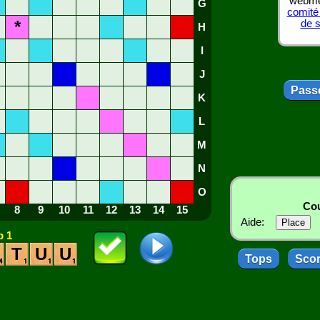
webmes
G
comité
*
de 
H
I
J
Passe
K
L
M
N
O
Cou
8
9
10
11
12
13
14
15
Aide:
 1
T
U
U
Tops
Sco