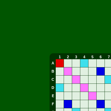
1
2
3
4
5
6
7
A
B
C
D
E
F