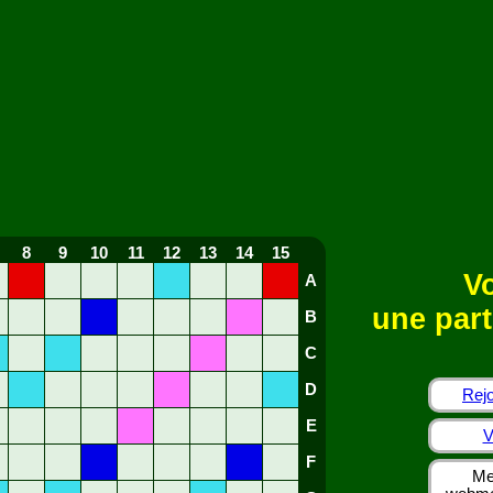
8
9
10
11
12
13
14
15
Vo
A
une part
B
C
D
Rejo
E
V
F
Me