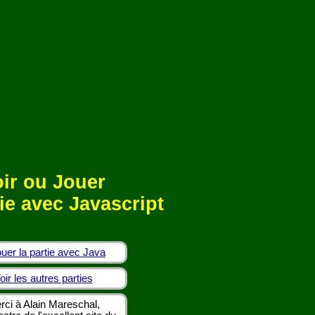
ir ou Jouer
ie avec Javascript
uer la partie avec Java
oir les autres parties
rci à Alain Mareschal,