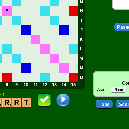
G
*
H
I
Passe
J
K
L
M
N
O
Cou
8
9
10
11
12
13
14
15
Aide:
 1
R
R
T
Tops
Sco