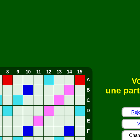
8
9
10
11
12
13
14
15
Vo
A
une part
B
C
D
Rejo
E
V
F
Cham