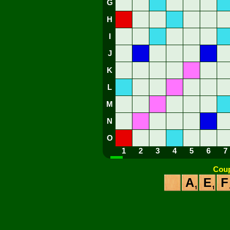
G
H
I
J
K
L
M
N
O
1
2
3
4
5
6
7
Coup
A
E
F