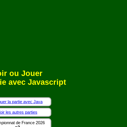
ir ou Jouer
ie avec Javascript
uer la partie avec Java
oir les autres parties
pionnat de France 2026