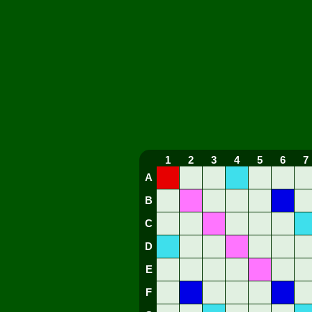
1
2
3
4
5
6
7
A
B
C
D
E
F