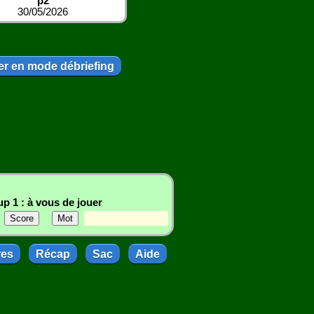
p2
30/05/2026
r en mode débriefing
p 1 : à vous de jouer
res
Récap
Sac
Aide