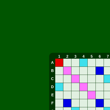
1
2
3
4
5
6
7
A
B
C
D
E
F