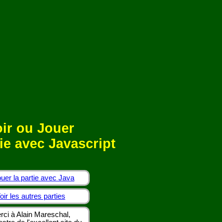
ir ou Jouer
ie avec Javascript
uer la partie avec Java
oir les autres parties
rci à Alain Mareschal,