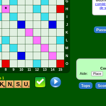
webmes
G
comité
*
de 
H
I
J
Passe
K
L
M
N
O
Cou
8
9
10
11
12
13
14
15
Aide:
 1
K
N
S
U
Tops
Sco