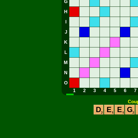
G
H
I
J
K
L
M
N
O
1
2
3
4
5
6
7
Coup
D
E
E
G