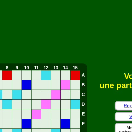
8
9
10
11
12
13
14
15
Vo
A
une part
B
C
D
Rejo
E
V
F
Me