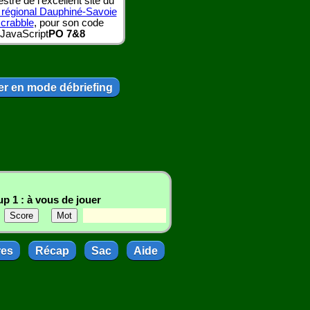
tre de l'excellent site du
 régional Dauphiné-Savoie
scrabble
, pour son code
JavaScript
PO 7&8
r en mode débriefing
p 1 : à vous de jouer
res
Récap
Sac
Aide