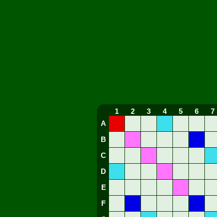
1
2
3
4
5
6
7
A
B
C
D
E
F