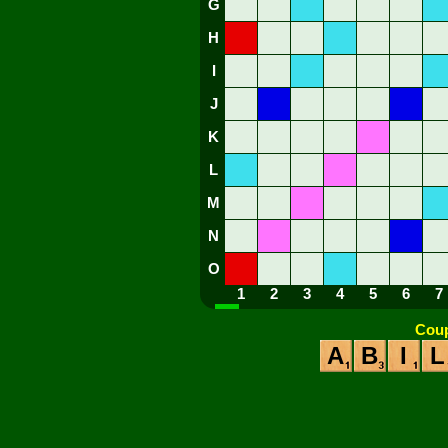
G
H
I
J
K
L
M
N
O
1
2
3
4
5
6
7
Coup
A
B
I
L