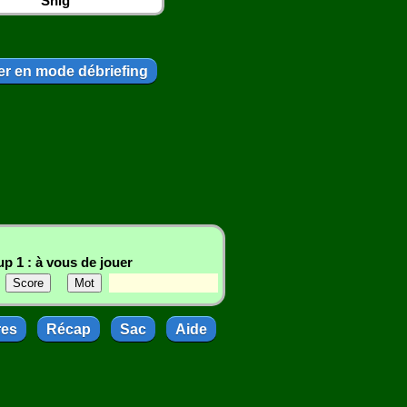
Snig
r en mode débriefing
p 1 : à vous de jouer
res
Récap
Sac
Aide