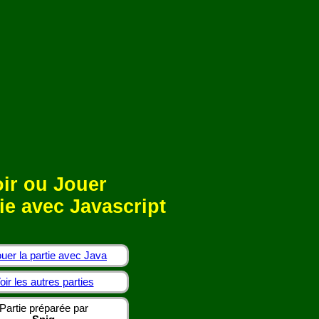
ir ou Jouer
ie avec Javascript
uer la partie avec Java
oir les autres parties
Partie préparée par