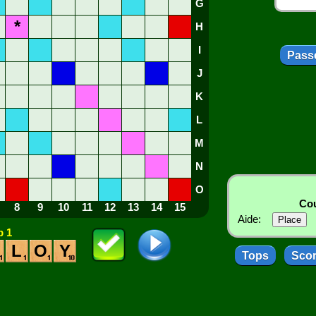
G
*
H
I
Passe
J
K
L
M
N
O
Cou
8
9
10
11
12
13
14
15
Aide:
 1
L
O
Y
Tops
Sco