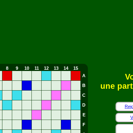
8
9
10
11
12
13
14
15
Vo
A
une part
B
C
D
Rejo
E
V
F