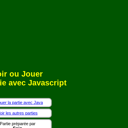
ir ou Jouer
ie avec Javascript
uer la partie avec Java
oir les autres parties
Partie préparée par