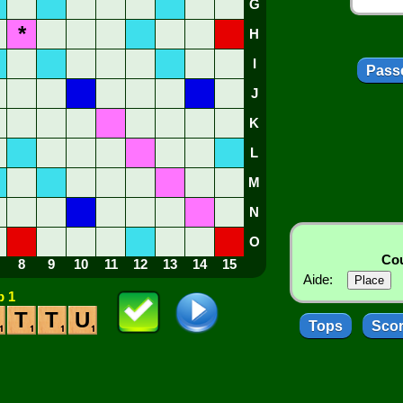
G
*
H
I
Passe
J
K
L
M
N
O
Cou
8
9
10
11
12
13
14
15
Aide:
 1
T
T
U
Tops
Sco