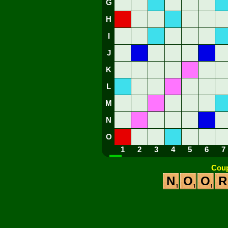
G
H
I
J
K
L
M
N
O
1
2
3
4
5
6
7
Coup
N
O
O
R