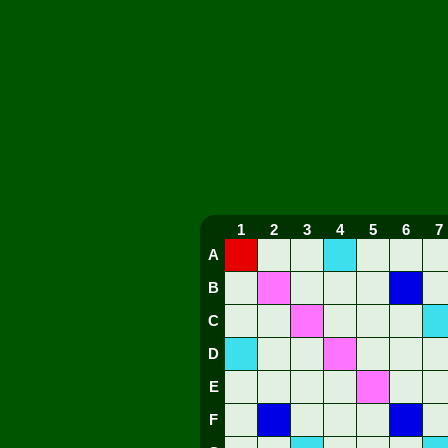
1
2
3
4
5
6
7
A
B
C
D
E
F