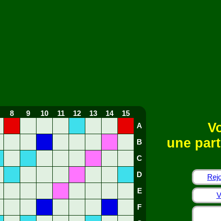
8
9
10
11
12
13
14
15
Vo
A
une part
B
C
D
Rejo
E
V
F