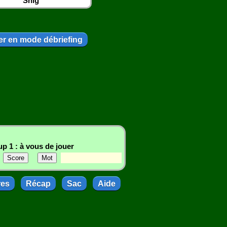
Snig
r en mode débriefing
p 1 : à vous de jouer
res
Récap
Sac
Aide