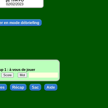
p2 TH4 PO
02/02/2023
r en mode débriefing
p 1 : à vous de jouer
res
Récap
Sac
Aide