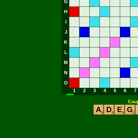
G
H
I
J
K
L
M
N
O
1
2
3
4
5
6
7
Coup
A
D
E
G