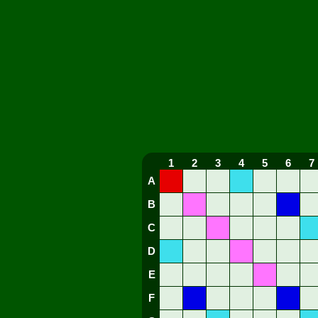
1
2
3
4
5
6
7
A
B
C
D
E
F