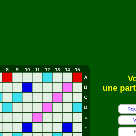
8
9
10
11
12
13
14
15
Vo
A
une part
B
C
D
Rejo
E
V
F