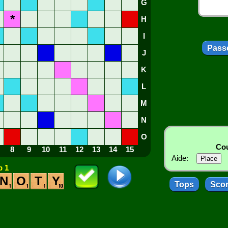
G
*
H
I
Passe
J
K
L
M
N
O
Cou
8
9
10
11
12
13
14
15
Aide:
 1
N
O
T
Y
Tops
Sco