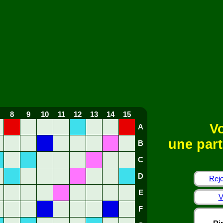
8
9
10
11
12
13
14
15
Vo
A
une part
B
C
D
Rejo
E
V
F