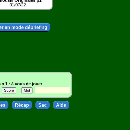
mouski Originales p1
01/07/22
r en mode débriefing
p 1 : à vous de jouer
res
Récap
Sac
Aide