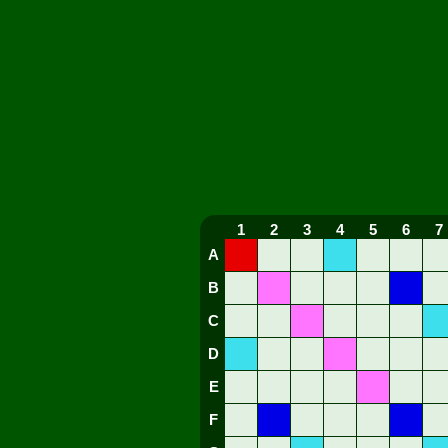
1
2
3
4
5
6
7
A
B
C
D
E
F