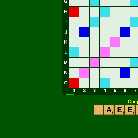
G
H
I
J
K
L
M
N
O
1
2
3
4
5
6
7
Coup
A
E
E