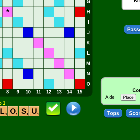
Ri
G
*
H
I
Passe
J
K
L
M
N
O
Cou
8
9
10
11
12
13
14
15
Aide:
 1
L
O
S
U
Tops
Sco