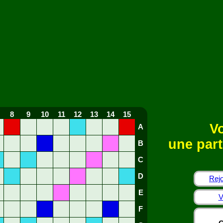
8
9
10
11
12
13
14
15
Vo
A
une part
B
C
D
Rejo
E
V
F