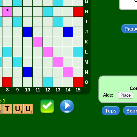
C
G
*
H
I
Passe
J
K
L
M
N
O
Cou
8
9
10
11
12
13
14
15
Aide:
 1
T
U
U
Tops
Sco