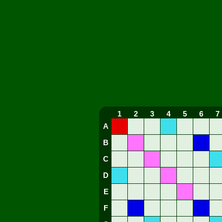
1
2
3
4
5
6
7
A
B
C
D
E
F