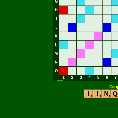
G
H
I
J
K
L
M
N
O
1
2
3
4
5
6
7
Coup
I
I
N
Q