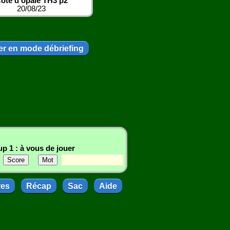
ote d'opale TH3 p2
20/08/23
r en mode débriefing
p 1 : à vous de jouer
res
Récap
Sac
Aide