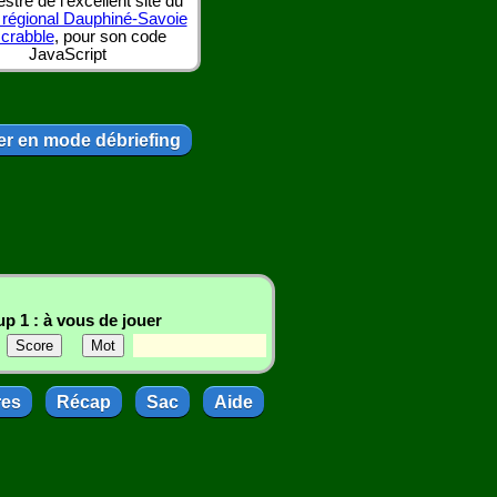
tre de l'excellent site du
 régional Dauphiné-Savoie
scrabble
, pour son code
JavaScript
r en mode débriefing
p 1 : à vous de jouer
res
Récap
Sac
Aide