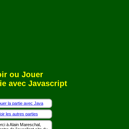
ir ou Jouer
ie avec Javascript
uer la partie avec Java
oir les autres parties
rci à Alain Mareschal,