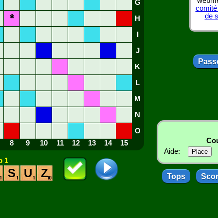
webmes
G
comité
*
de 
H
I
J
Passe
K
L
M
N
O
Cou
8
9
10
11
12
13
14
15
Aide:
 1
S
U
Z
Tops
Sco