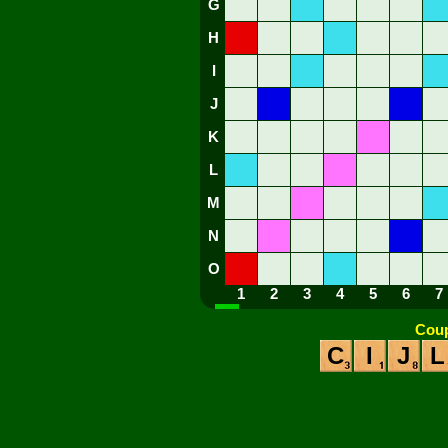
G
H
I
J
K
L
M
N
O
1
2
3
4
5
6
7
Coup
C
I
J
L