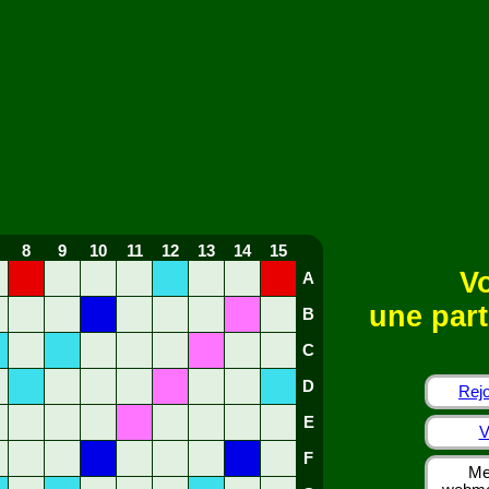
8
9
10
11
12
13
14
15
Vo
A
une part
B
C
D
Rejo
E
V
F
Me