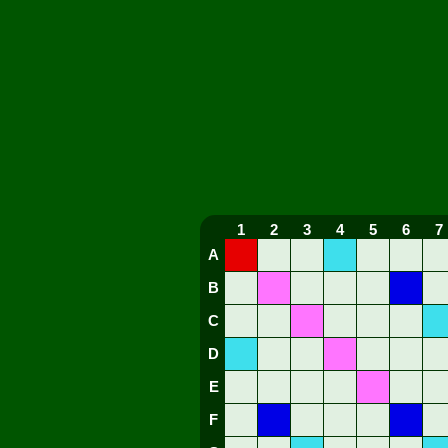
1
2
3
4
5
6
7
A
B
C
D
E
F