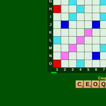
G
H
I
J
K
L
M
N
O
1
2
3
4
5
6
7
Coup
C
E
O
Q