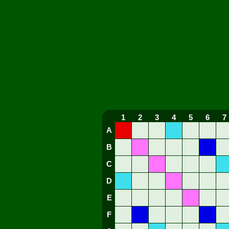
1
2
3
4
5
6
7
A
B
C
D
E
F