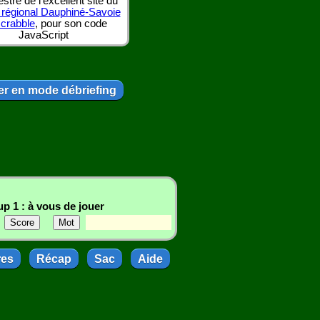
tre de l'excellent site du
 régional Dauphiné-Savoie
scrabble
, pour son code
JavaScript
r en mode débriefing
p 1 : à vous de jouer
res
Récap
Sac
Aide