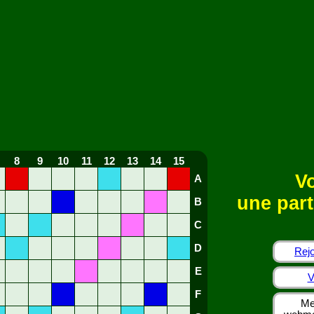
8
9
10
11
12
13
14
15
Vo
A
une part
B
C
D
Rejo
E
V
F
Me