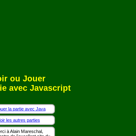
ir ou Jouer
ie avec Javascript
uer la partie avec Java
oir les autres parties
rci à Alain Mareschal,