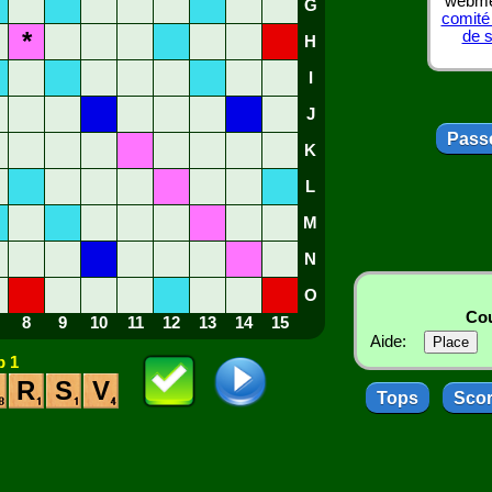
webmes
G
comité
*
de 
H
I
J
Passe
K
L
M
N
O
Cou
8
9
10
11
12
13
14
15
Aide:
 1
R
S
V
Tops
Sco