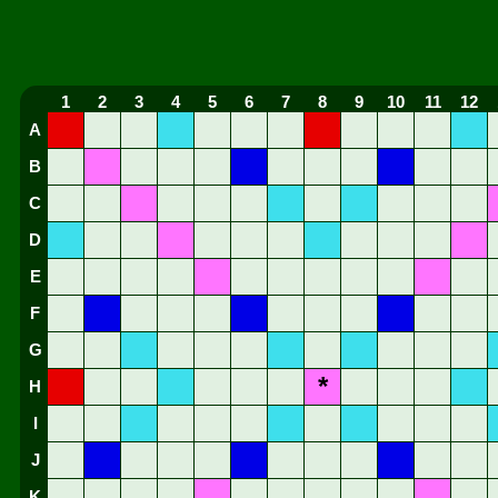
1
2
3
4
5
6
7
8
9
10
11
12
A
B
C
D
E
F
G
*
H
I
J
K