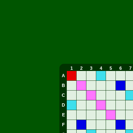
1
2
3
4
5
6
7
A
B
C
D
E
F