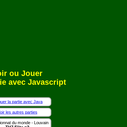
ir ou Jouer
ie avec Javascript
uer la partie avec Java
oir les autres parties
onnat du monde - Louvain