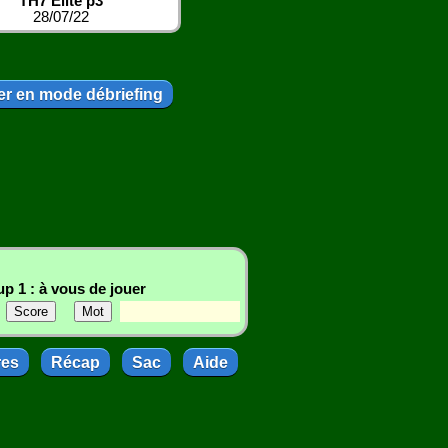
TH7 Elite p3
28/07/22
r en mode débriefing
p 1 : à vous de jouer
res
Récap
Sac
Aide