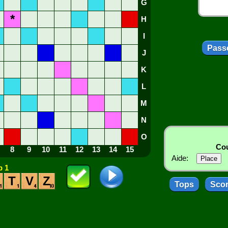
G
*
H
I
Passe
J
K
L
M
N
O
Cou
8
9
10
11
12
13
14
15
Aide:
 1
T
V
Z
Tops
Sco