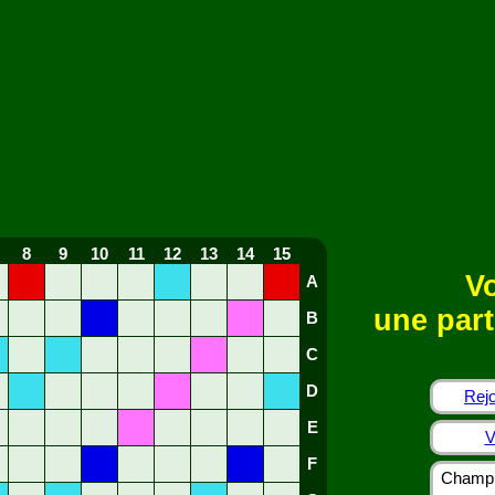
8
9
10
11
12
13
14
15
Vo
A
une part
B
C
D
Rejo
E
V
F
Champi