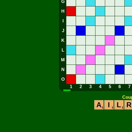
G
H
I
J
K
L
M
N
O
1
2
3
4
5
6
7
Coup
A
I
L
R