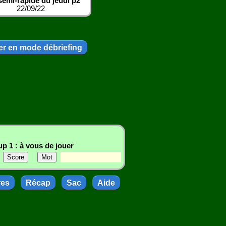
emi-rapide du jeudi p2
22/09/22
r en mode débriefing
p 1 : à vous de jouer
res
Récap
Sac
Aide