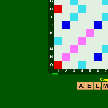
G
H
I
J
K
L
M
N
O
1
2
3
4
5
6
7
Coup
A
E
L
M