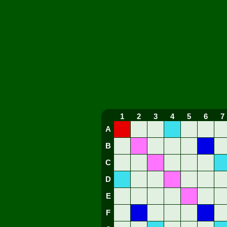
1
2
3
4
5
6
7
A
B
C
D
E
F