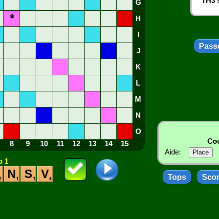
TH3 s
G
*
H
I
Passe
J
K
L
M
N
O
Cou
8
9
10
11
12
13
14
15
Aide:
 1
N
S
V
Tops
Sco