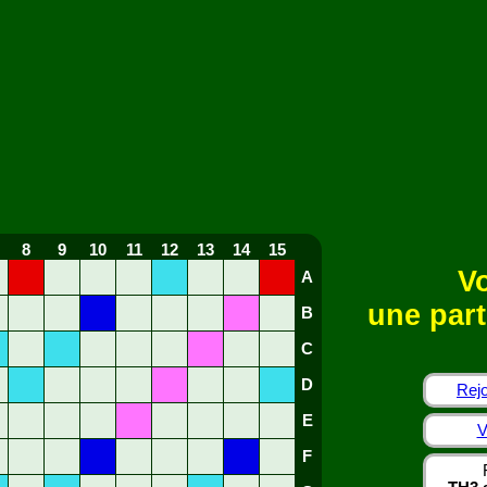
8
9
10
11
12
13
14
15
Vo
A
une part
B
C
D
Rejo
E
V
F