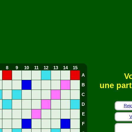
8
9
10
11
12
13
14
15
Vo
A
une part
B
C
D
Rejo
E
V
F