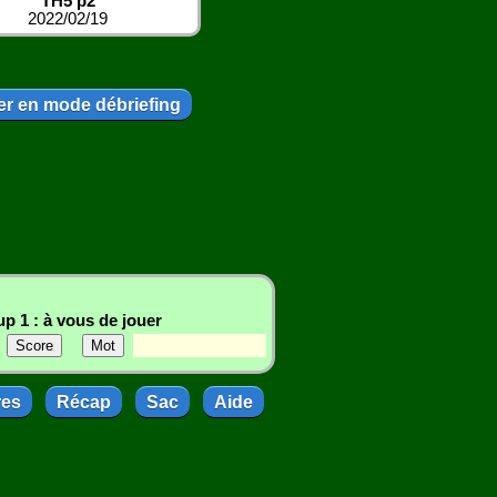
TH5 p2
2022/02/19
r en mode débriefing
p 1 : à vous de jouer
res
Récap
Sac
Aide