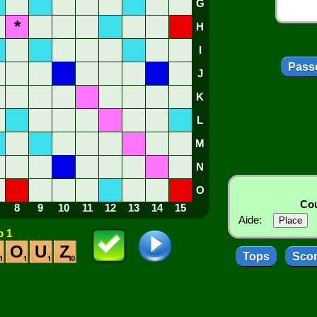
G
*
H
I
Passe
J
K
L
M
N
O
Cou
8
9
10
11
12
13
14
15
Aide:
 1
O
U
Z
Tops
Sco