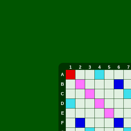
1
2
3
4
5
6
7
A
B
C
D
E
F