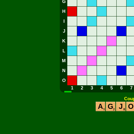
G
H
I
J
K
L
M
N
O
1
2
3
4
5
6
7
Coup
A
G
J
O