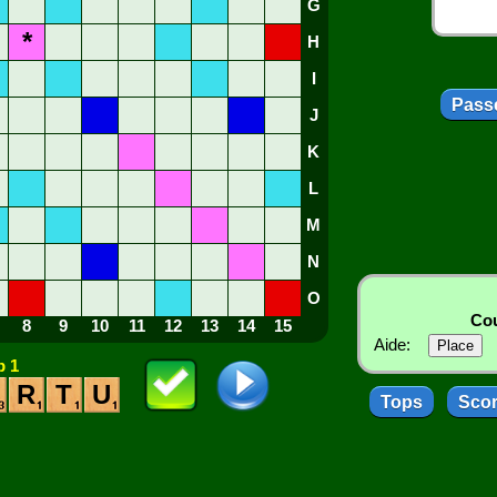
G
*
H
I
Passe
J
K
L
M
N
O
Cou
8
9
10
11
12
13
14
15
Aide:
 1
R
T
U
Tops
Sco