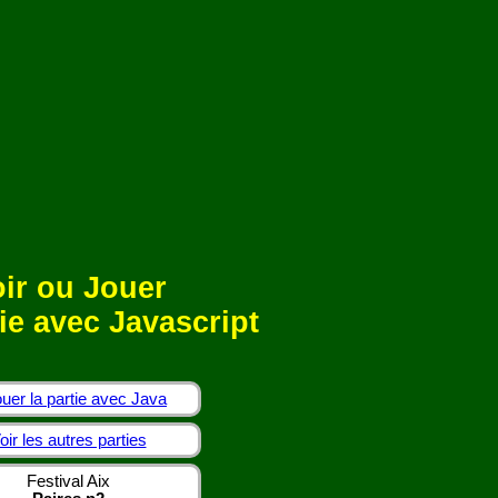
ir ou Jouer
ie avec Javascript
uer la partie avec Java
oir les autres parties
Festival Aix