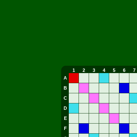
1
2
3
4
5
6
7
A
B
C
D
E
F