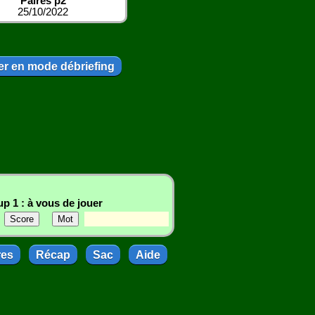
Paires p2
25/10/2022
r en mode débriefing
p 1 : à vous de jouer
res
Récap
Sac
Aide