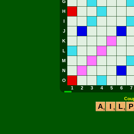
G
H
I
J
K
L
M
N
O
1
2
3
4
5
6
7
Coup
A
I
L
P