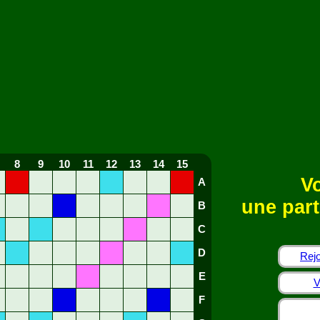
8
9
10
11
12
13
14
15
Vo
A
une part
B
C
D
Rejo
E
V
F