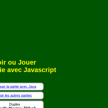
ir ou Jouer
ie avec Javascript
uer la partie avec Java
oir les autres parties
Duplex