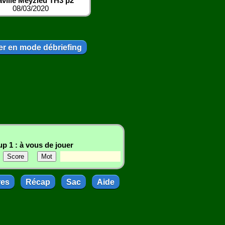
ville Meyzieu TH3 p2
08/03/2020
r en mode débriefing
p 1 : à vous de jouer
res
Récap
Sac
Aide