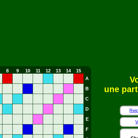
8
9
10
11
12
13
14
15
Vo
A
une part
B
C
D
Rejo
E
V
F