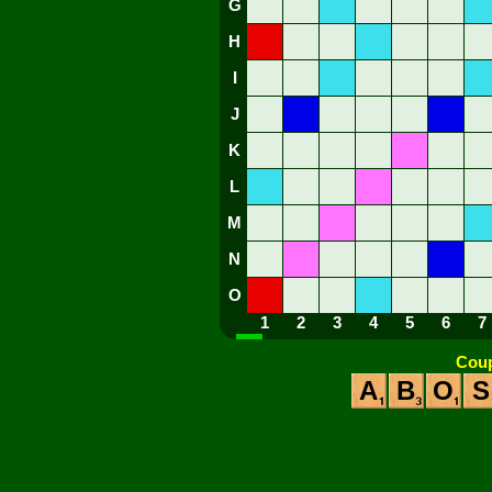
G
H
I
J
K
L
M
N
O
1
2
3
4
5
6
7
Coup
A
B
O
S