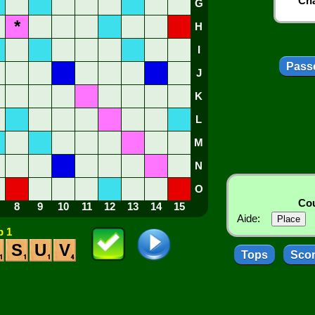
Cha
G
*
H
I
Passe
J
K
L
M
N
O
Cou
8
9
10
11
12
13
14
15
Aide:
 1
S
U
V
Tops
Sco