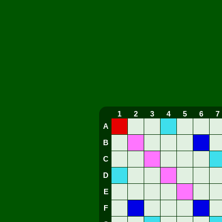
1
2
3
4
5
6
7
A
B
C
D
E
F