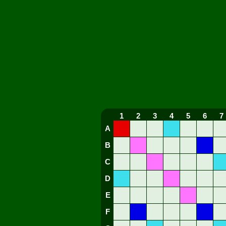
1
2
3
4
5
6
7
A
B
C
D
E
F