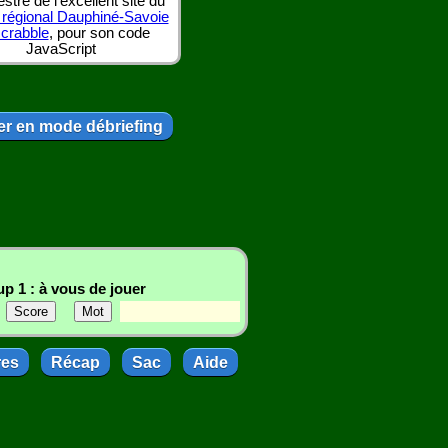
tre de l'excellent site du
 régional Dauphiné-Savoie
scrabble
, pour son code
JavaScript
r en mode débriefing
p 1 : à vous de jouer
res
Récap
Sac
Aide