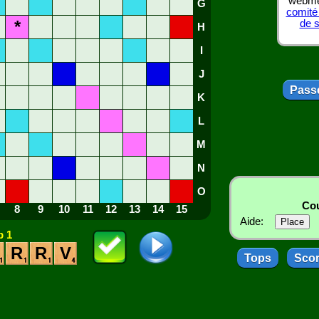
webmes
G
comité
*
de 
H
I
J
Passe
K
L
M
N
O
Cou
8
9
10
11
12
13
14
15
Aide:
 1
R
R
V
Tops
Sco