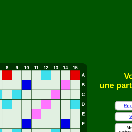
8
9
10
11
12
13
14
15
Vo
A
une part
B
C
D
Rejo
E
V
F
Me