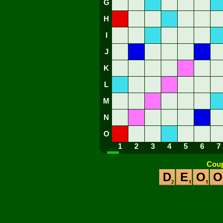
G
H
I
J
K
L
M
N
O
1
2
3
4
5
6
7
Coup
D
E
O
O