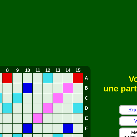
8
9
10
11
12
13
14
15
Vo
A
une part
B
C
D
Rejo
E
V
F
Me