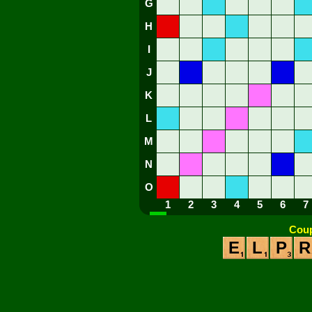
G
H
I
J
K
L
M
N
O
1
2
3
4
5
6
7
Coup
E
L
P
R