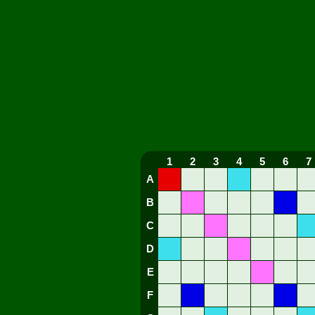
1
2
3
4
5
6
7
A
B
C
D
E
F