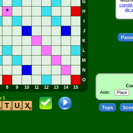
webmes
G
comité
*
de 
H
I
J
Passe
K
L
M
N
O
Cou
8
9
10
11
12
13
14
15
Aide:
 1
T
U
X
Tops
Sco