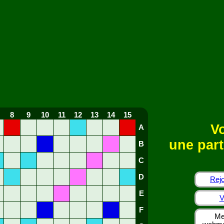
8
9
10
11
12
13
14
15
Vo
A
une part
B
C
D
Rejo
E
V
F
Me