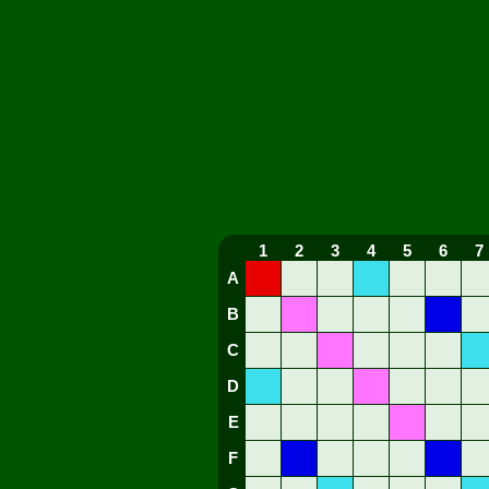
1
2
3
4
5
6
7
A
B
C
D
E
F