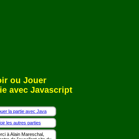
ir ou Jouer
ie avec Javascript
uer la partie avec Java
oir les autres parties
rci à Alain Mareschal,