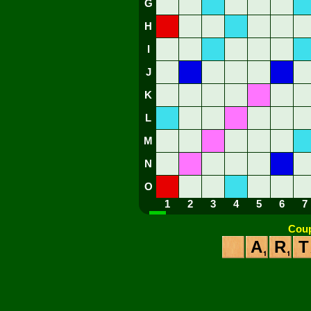
G
H
I
J
K
L
M
N
O
1
2
3
4
5
6
7
Coup
A
R
T