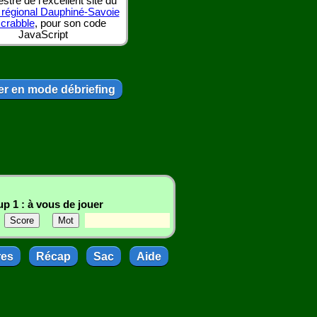
tre de l'excellent site du
 régional Dauphiné-Savoie
scrabble
, pour son code
JavaScript
r en mode débriefing
p 1 : à vous de jouer
res
Récap
Sac
Aide