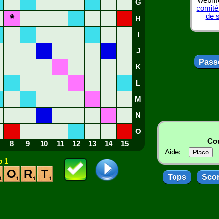
webmes
G
comité
*
de 
H
I
J
Passe
K
L
M
N
O
Cou
8
9
10
11
12
13
14
15
Aide:
 1
O
R
T
Tops
Sco