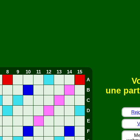
8
9
10
11
12
13
14
15
Vo
A
une part
B
C
D
Rejo
E
V
F
Me