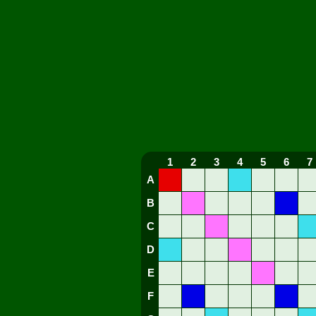
1
2
3
4
5
6
7
A
B
C
D
E
F