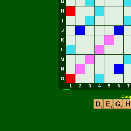
G
H
I
J
K
L
M
N
O
1
2
3
4
5
6
7
Coup
D
E
G
H