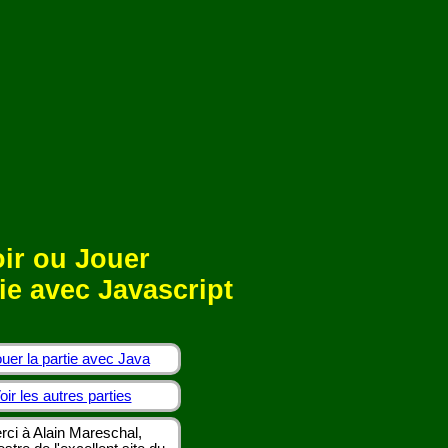
ir ou Jouer
ie avec Javascript
uer la partie avec Java
oir les autres parties
rci à Alain Mareschal,