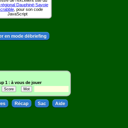
tre de l'excellent site du
 régional Dauphiné-Savoie
scrabble
, pour son code
JavaScript
r en mode débriefing
p 1 : à vous de jouer
res
Récap
Sac
Aide