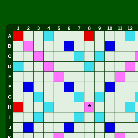
1
2
3
4
5
6
7
8
9
10
11
12
A
B
C
D
E
F
G
*
H
I
J
K