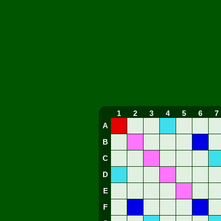
1
2
3
4
5
6
7
A
B
C
D
E
F