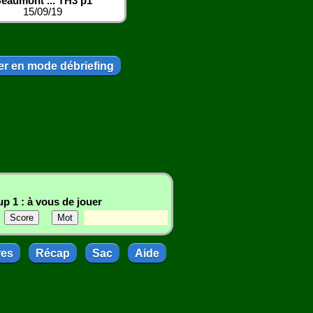
eaumont ... TH3 p1
15/09/19
r en mode débriefing
p 1 : à vous de jouer
res
Récap
Sac
Aide