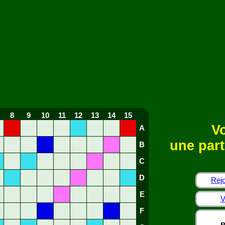
8
9
10
11
12
13
14
15
Vo
A
une part
B
C
D
Rejo
E
V
F