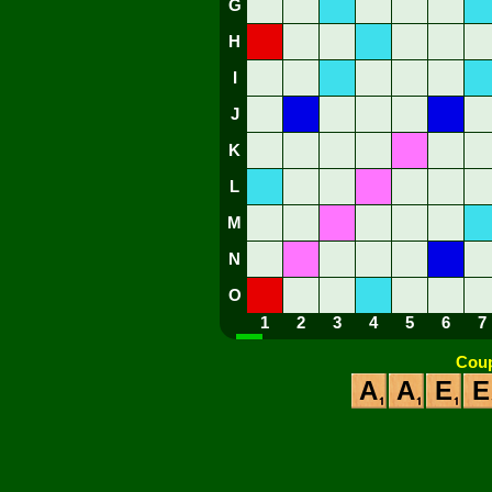
G
H
I
J
K
L
M
N
O
1
2
3
4
5
6
7
Coup
A
A
E
E