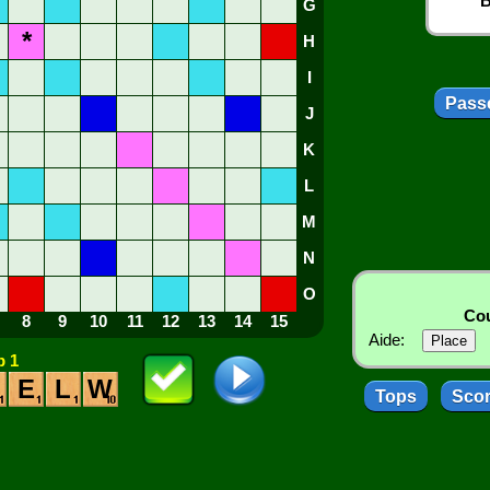
B
G
*
H
I
Passe
J
K
L
M
N
O
Cou
8
9
10
11
12
13
14
15
Aide:
 1
E
L
W
Tops
Sco