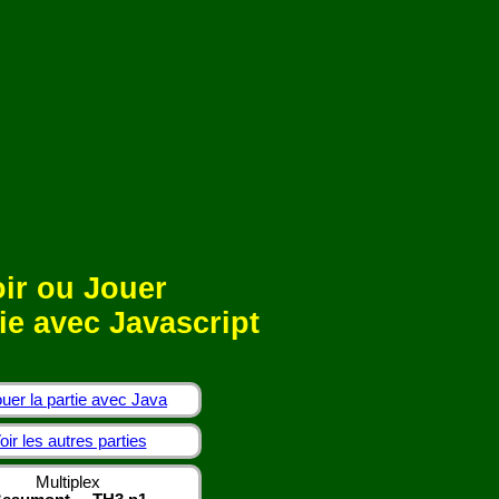
ir ou Jouer
ie avec Javascript
uer la partie avec Java
oir les autres parties
Multiplex