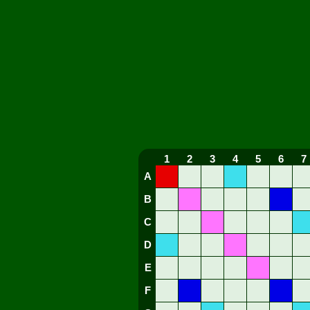
1
2
3
4
5
6
7
A
B
C
D
E
F