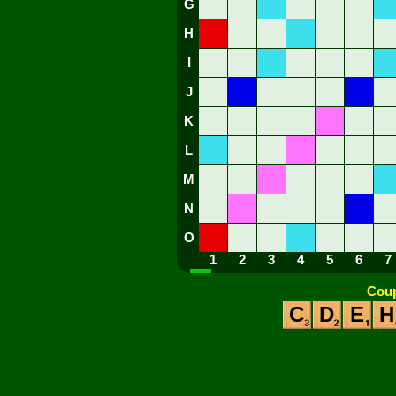
G
H
I
J
K
L
M
N
O
1
2
3
4
5
6
7
Coup
C
D
E
H