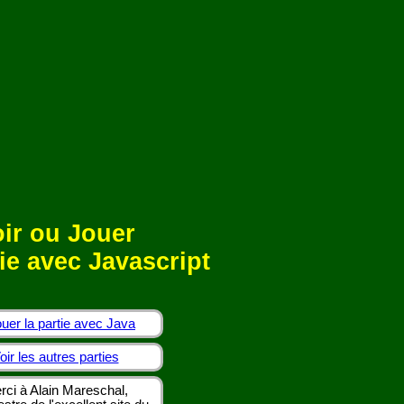
ir ou Jouer
ie avec Javascript
uer la partie avec Java
oir les autres parties
rci à Alain Mareschal,