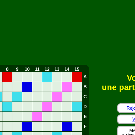
8
9
10
11
12
13
14
15
Vo
A
une part
B
C
D
Rejo
E
V
F
Me