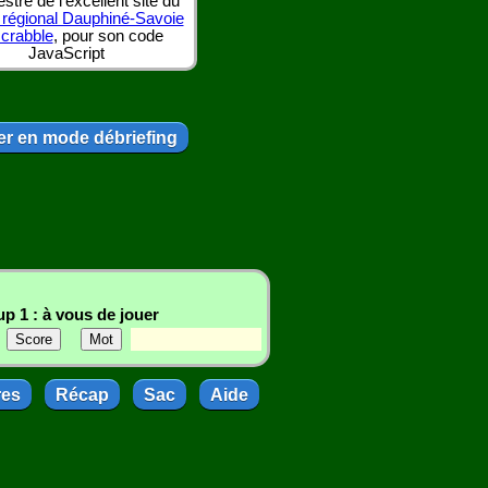
tre de l'excellent site du
 régional Dauphiné-Savoie
scrabble
, pour son code
JavaScript
r en mode débriefing
p 1 : à vous de jouer
res
Récap
Sac
Aide