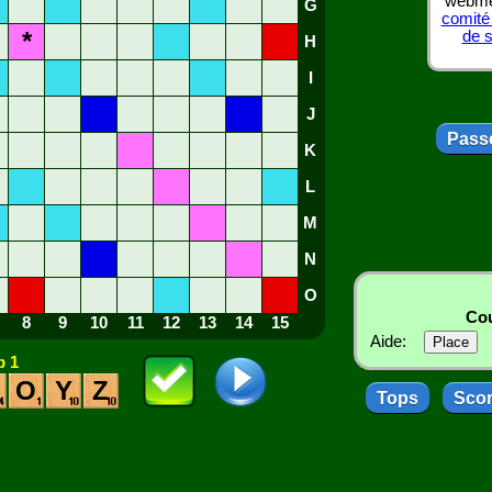
webmes
G
comité
*
de 
H
I
J
Passe
K
L
M
N
O
Cou
8
9
10
11
12
13
14
15
Aide:
 1
O
Y
Z
Tops
Sco