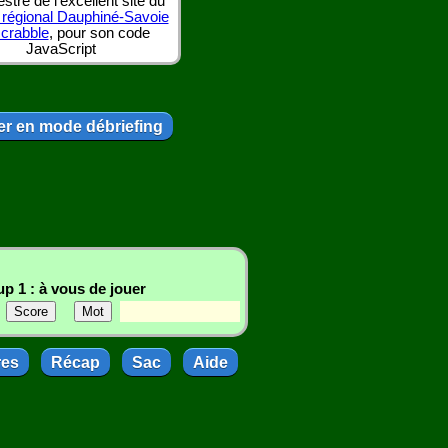
tre de l'excellent site du
 régional Dauphiné-Savoie
scrabble
, pour son code
JavaScript
r en mode débriefing
p 1 : à vous de jouer
res
Récap
Sac
Aide