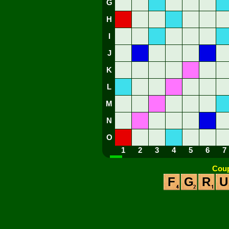
G
H
I
J
K
L
M
N
O
1
2
3
4
5
6
7
Coup
F
G
R
U