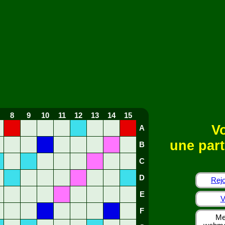
8
9
10
11
12
13
14
15
Vo
A
une part
B
C
D
Rejo
E
V
F
Me