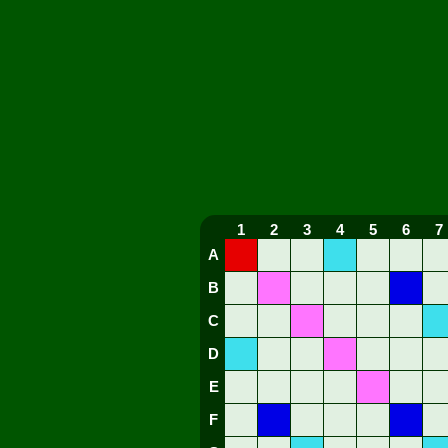
1
2
3
4
5
6
7
A
B
C
D
E
F