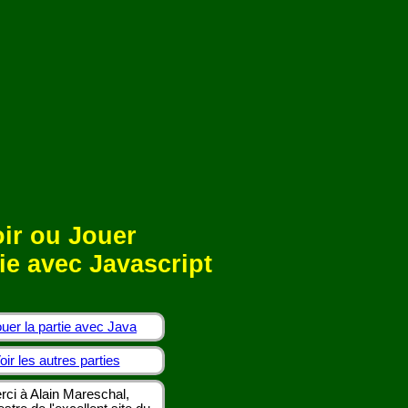
ir ou Jouer
ie avec Javascript
uer la partie avec Java
oir les autres parties
rci à Alain Mareschal,