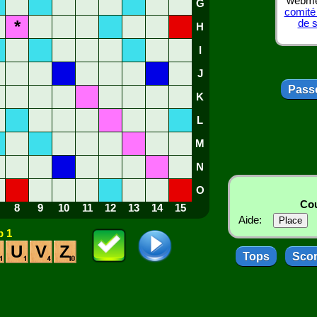
webmes
G
comité
*
de 
H
I
J
Passe
K
L
M
N
O
Cou
8
9
10
11
12
13
14
15
Aide:
 1
U
V
Z
Tops
Sco