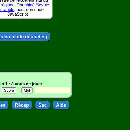
tre de l'excellent site du
 régional Dauphiné-Savoie
scrabble
, pour son code
JavaScript
r en mode débriefing
p 1 : à vous de jouer
res
Récap
Sac
Aide