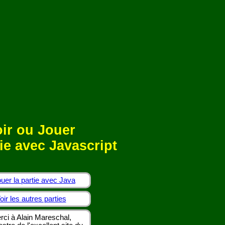
ir ou Jouer
ie avec Javascript
uer la partie avec Java
oir les autres parties
rci à Alain Mareschal,