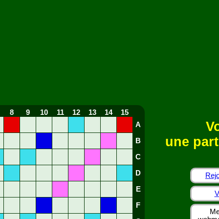
8
9
10
11
12
13
14
15
Vo
A
une part
B
C
D
Rejo
E
V
F
Me