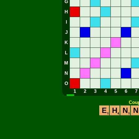
G
H
I
J
K
L
M
N
O
1
2
3
4
5
6
7
Coup
E
H
N
N