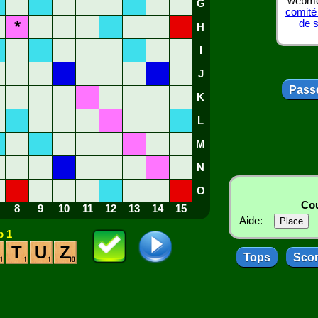
webmes
G
comité
*
de 
H
I
J
Passe
K
L
M
N
O
Cou
8
9
10
11
12
13
14
15
Aide:
 1
T
U
Z
Tops
Sco