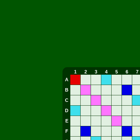
1
2
3
4
5
6
7
A
B
C
D
E
F