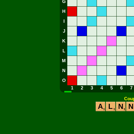
G
H
I
J
K
L
M
N
O
1
2
3
4
5
6
7
Coup
A
L
N
N