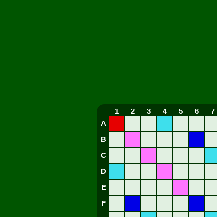
1
2
3
4
5
6
7
A
B
C
D
E
F