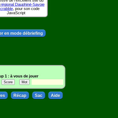
tre de l'excellent site du
 régional Dauphiné-Savoie
scrabble
, pour son code
JavaScript
r en mode débriefing
p 1 : à vous de jouer
res
Récap
Sac
Aide