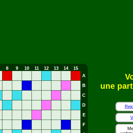
8
9
10
11
12
13
14
15
Vo
A
une part
B
C
D
Rejo
E
V
F
Me