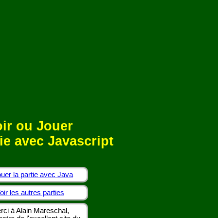
ir ou Jouer
ie avec Javascript
uer la partie avec Java
oir les autres parties
rci à Alain Mareschal,