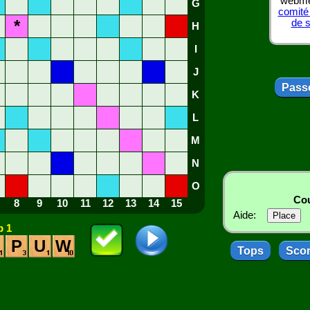
webmes
G
comité
*
de 
H
I
J
Passe
K
L
M
N
O
Cou
8
9
10
11
12
13
14
15
Aide:
 1
P
U
W
Tops
Sco