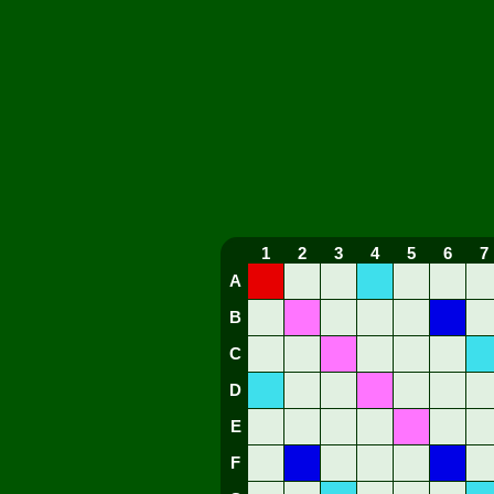
1
2
3
4
5
6
7
A
B
C
D
E
F