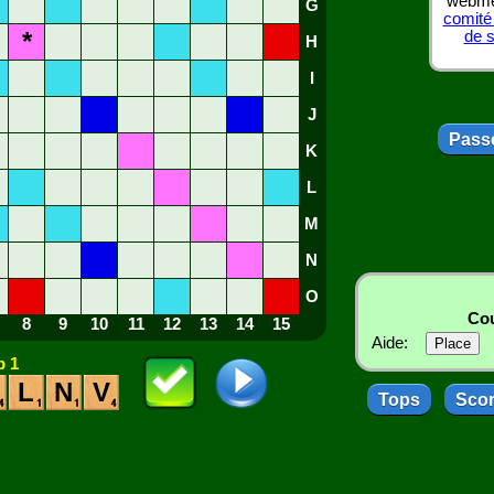
webmes
G
comité
*
de 
H
I
J
Passe
K
L
M
N
O
Cou
8
9
10
11
12
13
14
15
Aide:
 1
L
N
V
Tops
Sco