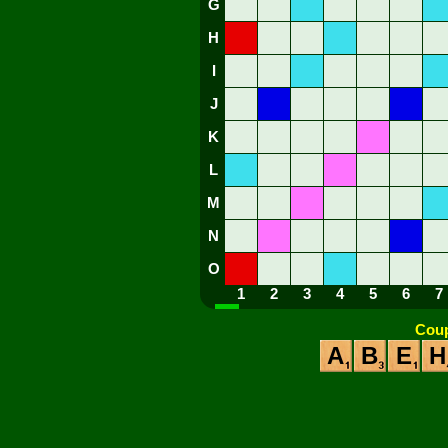
G
H
I
J
K
L
M
N
O
1
2
3
4
5
6
7
Coup
A
B
E
H