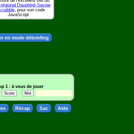
tre de l'excellent site du
 régional Dauphiné-Savoie
scrabble
, pour son code
JavaScript
r en mode débriefing
p 1 : à vous de jouer
res
Récap
Sac
Aide