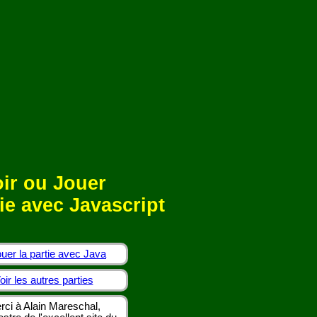
ir ou Jouer
ie avec Javascript
uer la partie avec Java
oir les autres parties
rci à Alain Mareschal,