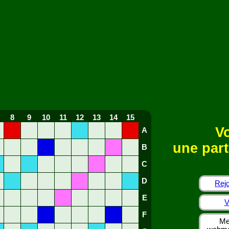
8
9
10
11
12
13
14
15
Vo
A
une part
B
C
D
Rejo
E
V
F
Me