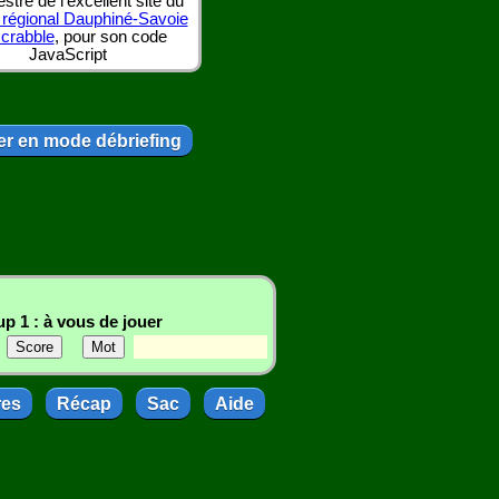
tre de l'excellent site du
 régional Dauphiné-Savoie
scrabble
, pour son code
JavaScript
r en mode débriefing
p 1 : à vous de jouer
res
Récap
Sac
Aide