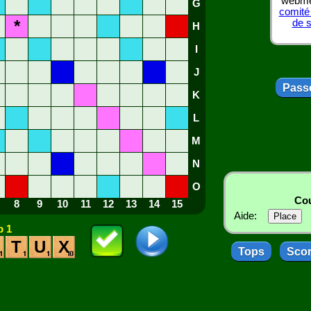
webmes
G
comité
*
de 
H
I
J
Passe
K
L
M
N
O
Cou
8
9
10
11
12
13
14
15
Aide:
 1
T
U
X
Tops
Sco