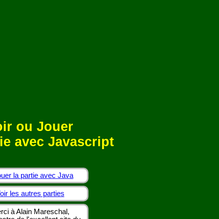
ir ou Jouer
ie avec Javascript
uer la partie avec Java
oir les autres parties
rci à Alain Mareschal,