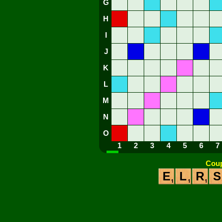
G
H
I
J
K
L
M
N
O
1
2
3
4
5
6
7
Coup
E
L
R
S