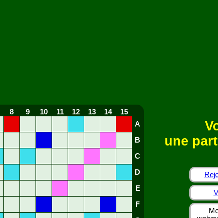
8
9
10
11
12
13
14
15
Vo
A
une part
B
C
D
Rejo
E
V
F
Me