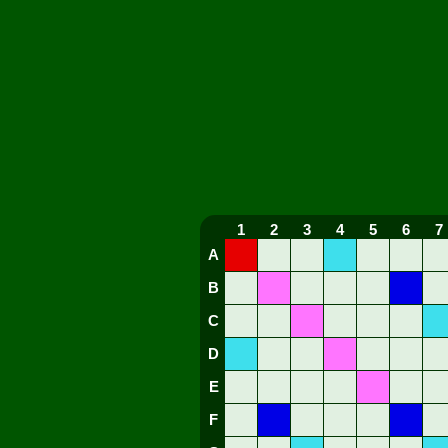
1
2
3
4
5
6
7
A
B
C
D
E
F