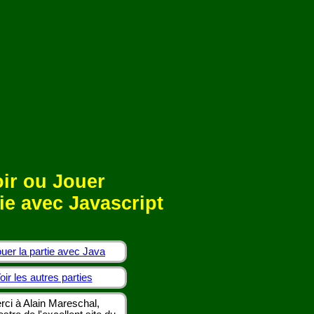
ir ou Jouer
ie avec Javascript
uer la partie avec Java
oir les autres parties
rci à Alain Mareschal,