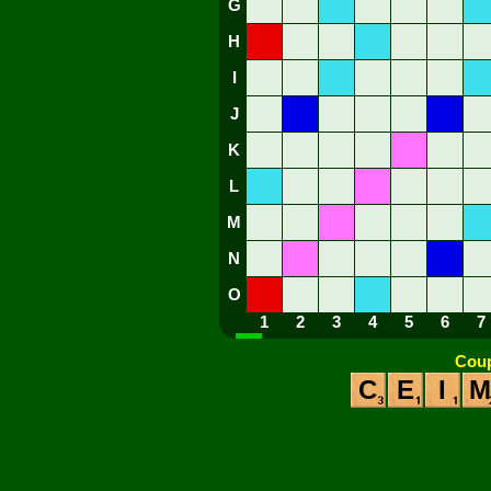
G
H
I
J
K
L
M
N
O
1
2
3
4
5
6
7
Coup
C
E
I
M