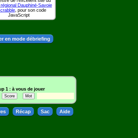
tre de l'excellent site du
 régional Dauphiné-Savoie
scrabble
, pour son code
JavaScript
r en mode débriefing
p 1 : à vous de jouer
res
Récap
Sac
Aide