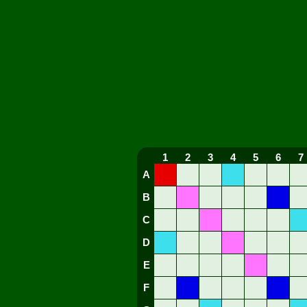
1
2
3
4
5
6
7
A
B
C
D
E
F