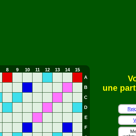
8
9
10
11
12
13
14
15
Vo
A
une part
B
C
D
Rejo
E
V
F
Me