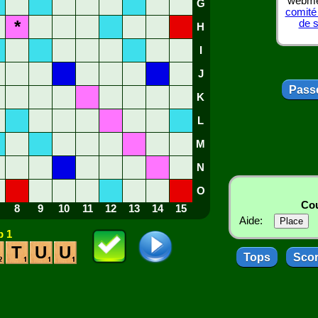
webmes
G
comité
*
de 
H
I
J
Passe
K
L
M
N
O
Cou
8
9
10
11
12
13
14
15
Aide:
 1
T
U
U
Tops
Sco