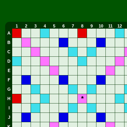
1
2
3
4
5
6
7
8
9
10
11
12
A
B
C
D
E
F
G
*
H
I
J
K