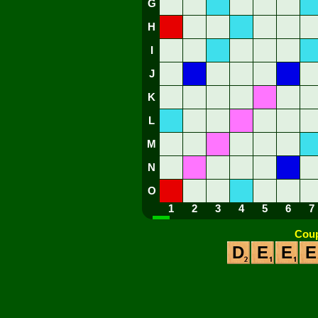
G
H
I
J
K
L
M
N
O
1
2
3
4
5
6
7
Coup
D
E
E
E