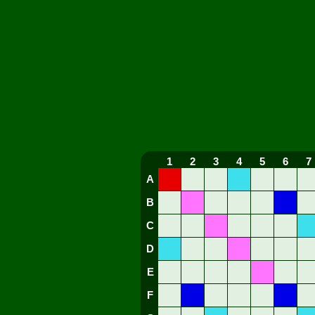
1
2
3
4
5
6
7
A
B
C
D
E
F