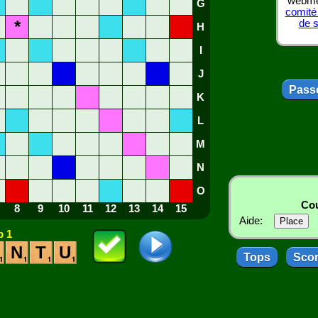
webmes
G
comité
*
de 
H
I
J
Passe
K
L
M
N
O
Cou
8
9
10
11
12
13
14
15
Aide:
 1
N
T
U
Tops
Sco