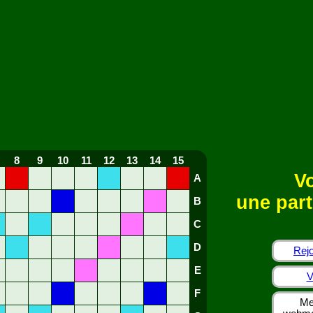
8
9
10
11
12
13
14
15
Vo
A
une part
B
C
D
Rejo
E
V
F
Me