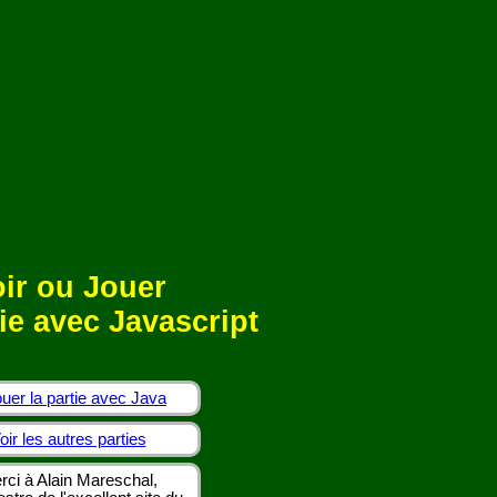
ir ou Jouer
ie avec Javascript
uer la partie avec Java
oir les autres parties
rci à Alain Mareschal,