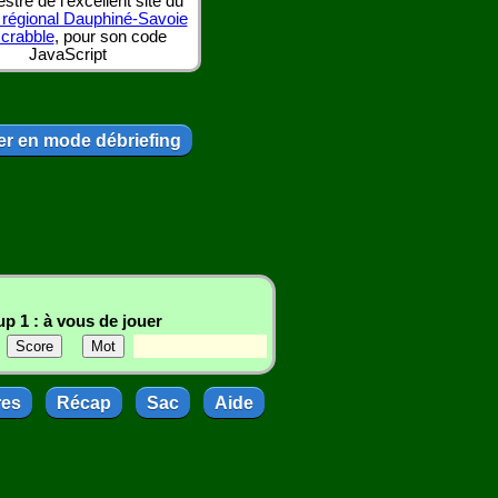
tre de l'excellent site du
 régional Dauphiné-Savoie
scrabble
, pour son code
JavaScript
r en mode débriefing
p 1 : à vous de jouer
res
Récap
Sac
Aide