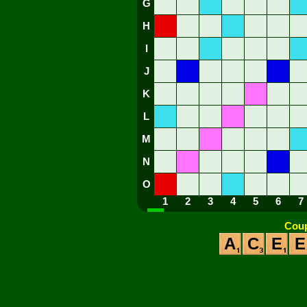
G
H
I
J
K
L
M
N
O
1
2
3
4
5
6
7
Coup
A
C
E
E