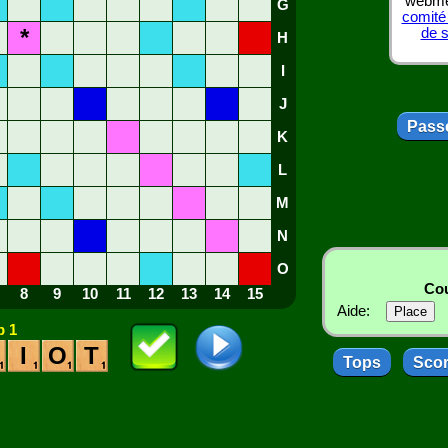
webmes
G
comité
*
de 
H
I
J
Passe
K
L
M
N
O
Cou
8
9
10
11
12
13
14
15
Aide:
 1
I
O
T
Tops
Sco