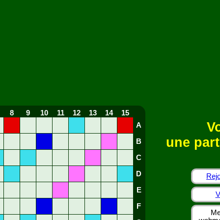
8
9
10
11
12
13
14
15
Vo
A
une part
B
C
D
Rejo
E
V
F
Me