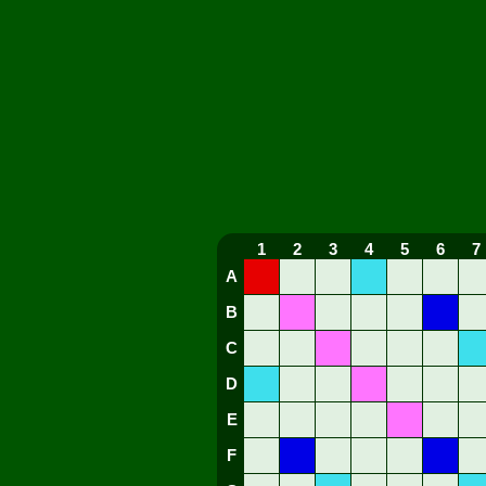
1
2
3
4
5
6
7
A
B
C
D
E
F