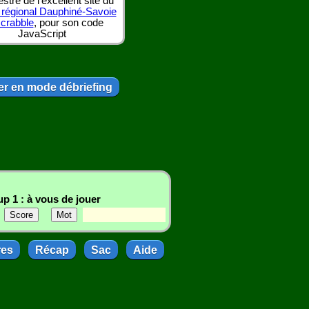
tre de l'excellent site du
 régional Dauphiné-Savoie
scrabble
, pour son code
JavaScript
r en mode débriefing
p 1 : à vous de jouer
res
Récap
Sac
Aide