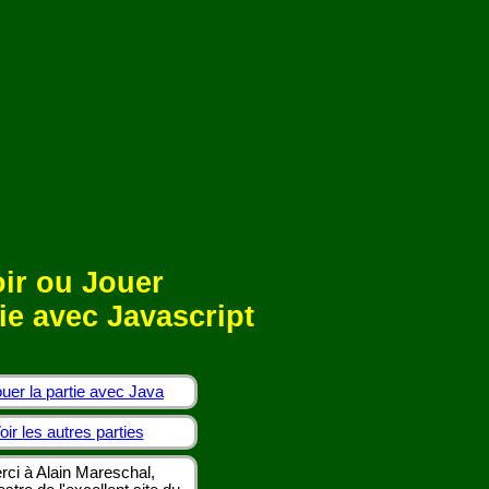
ir ou Jouer
ie avec Javascript
uer la partie avec Java
oir les autres parties
rci à Alain Mareschal,