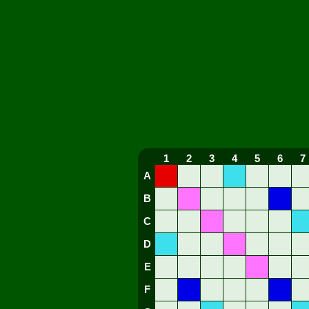
1
2
3
4
5
6
7
A
B
C
D
E
F