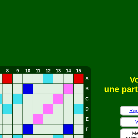
8
9
10
11
12
13
14
15
Vo
A
une part
B
C
D
Rejo
E
V
F
Me