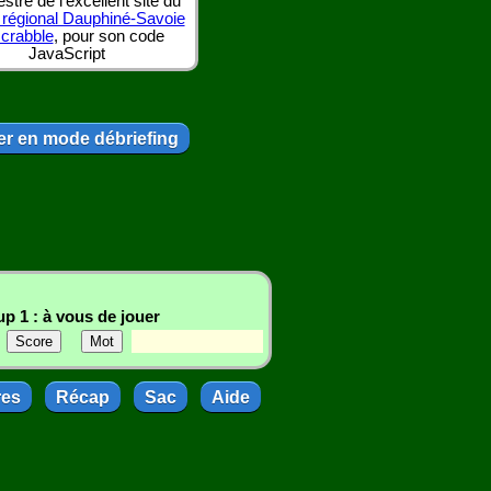
tre de l'excellent site du
 régional Dauphiné-Savoie
scrabble
, pour son code
JavaScript
r en mode débriefing
p 1 : à vous de jouer
res
Récap
Sac
Aide