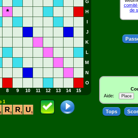
webmes
G
comité
*
de 
H
I
J
Passe
K
L
M
N
O
Cou
8
9
10
11
12
13
14
15
Aide:
 1
R
R
U
Tops
Sco