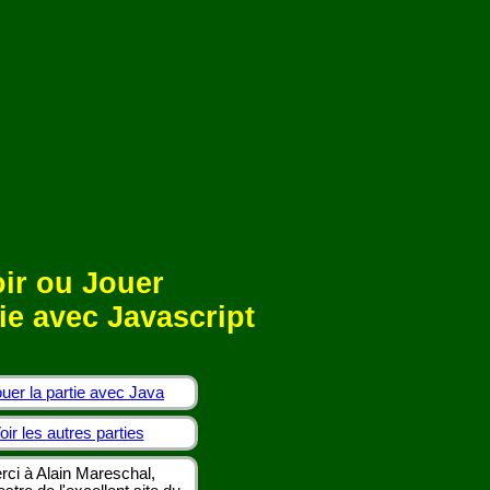
ir ou Jouer
ie avec Javascript
uer la partie avec Java
oir les autres parties
rci à Alain Mareschal,