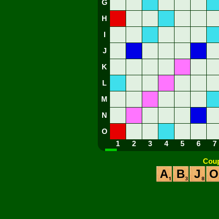
G
H
I
J
K
L
M
N
O
1
2
3
4
5
6
7
Coup
A
B
J
O