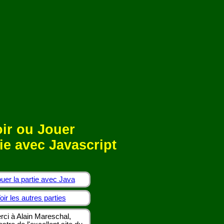
ir ou Jouer
ie avec Javascript
uer la partie avec Java
oir les autres parties
rci à Alain Mareschal,