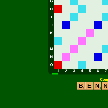
G
H
I
J
K
L
M
N
O
1
2
3
4
5
6
7
Coup
B
E
N
N