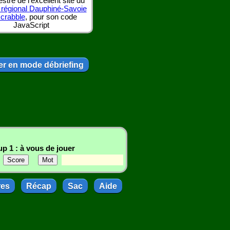
tre de l'excellent site du
 régional Dauphiné-Savoie
scrabble
, pour son code
JavaScript
r en mode débriefing
p 1 : à vous de jouer
res
Récap
Sac
Aide