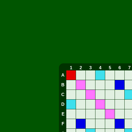
1
2
3
4
5
6
7
A
B
C
D
E
F