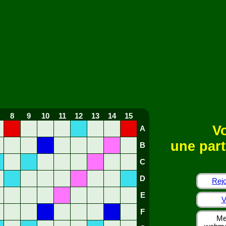
8
9
10
11
12
13
14
15
Vo
A
une part
B
C
D
Rejo
E
V
F
Me