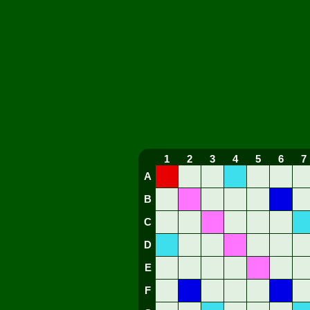
1
2
3
4
5
6
7
A
B
C
D
E
F