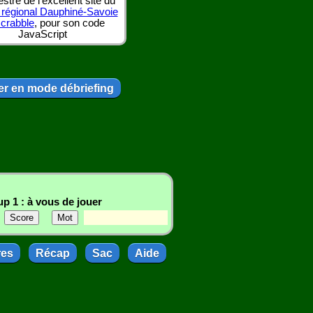
tre de l'excellent site du
 régional Dauphiné-Savoie
scrabble
, pour son code
JavaScript
r en mode débriefing
p 1 : à vous de jouer
res
Récap
Sac
Aide