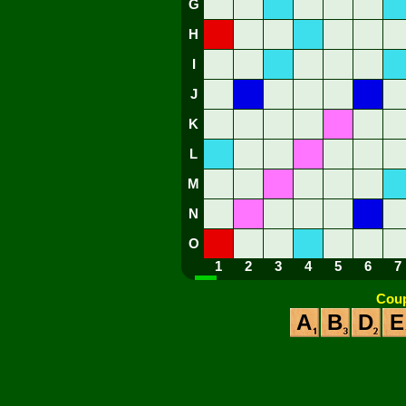
G
H
I
J
K
L
M
N
O
1
2
3
4
5
6
7
Coup
A
B
D
E