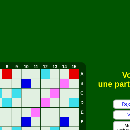
8
9
10
11
12
13
14
15
Vo
A
une part
B
C
D
Rejo
E
V
F
Me