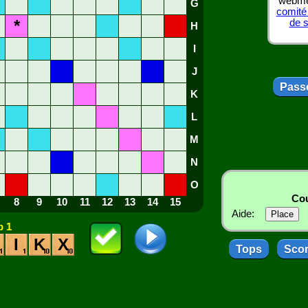
webmes
G
comité
*
de 
H
I
J
Passe
K
L
M
N
O
Cou
8
9
10
11
12
13
14
15
Aide:
 1
I
K
X
Tops
Sco