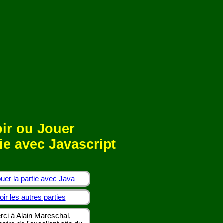
ir ou Jouer
ie avec Javascript
uer la partie avec Java
oir les autres parties
rci à Alain Mareschal,