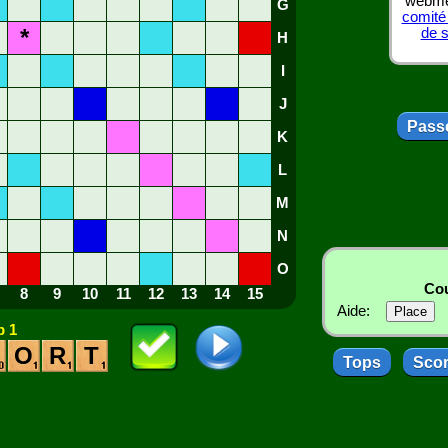
webmes
G
comité
*
de 
H
I
J
Passe
K
L
M
N
O
Cou
8
9
10
11
12
13
14
15
Aide:
 1
O
R
T
Tops
Sco