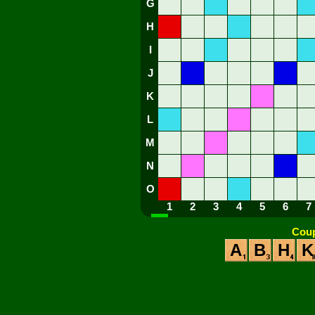
G
H
I
J
K
L
M
N
O
1
2
3
4
5
6
7
Coup
A
B
H
K