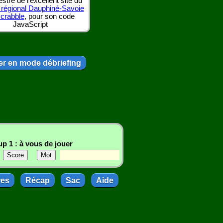
tre de l'excellent site du
 régional Dauphiné-Savoie
scrabble
, pour son code
JavaScript
r en mode débriefing
p 1 : à vous de jouer
res
Récap
Sac
Aide