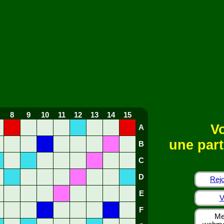
8
9
10
11
12
13
14
15
Vo
A
une part
B
C
D
Rejo
E
V
F
Me