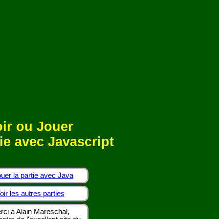
ir ou Jouer
ie avec Javascript
uer la partie avec Java
oir les autres parties
rci à Alain Mareschal,