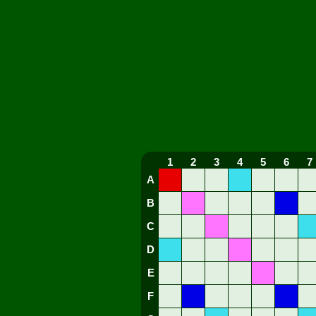
1
2
3
4
5
6
7
A
B
C
D
E
F