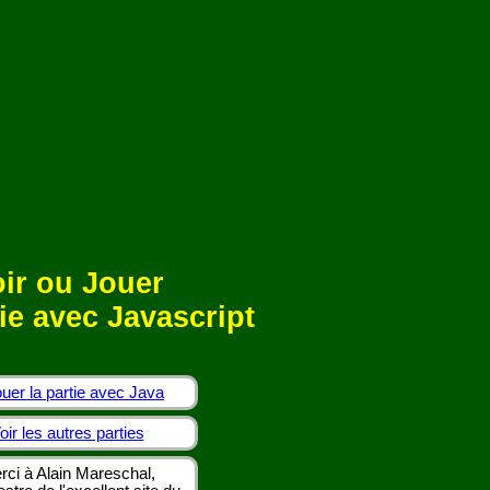
ir ou Jouer
ie avec Javascript
uer la partie avec Java
oir les autres parties
rci à Alain Mareschal,