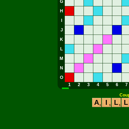
G
H
I
J
K
L
M
N
O
1
2
3
4
5
6
7
Coup
A
I
L
L