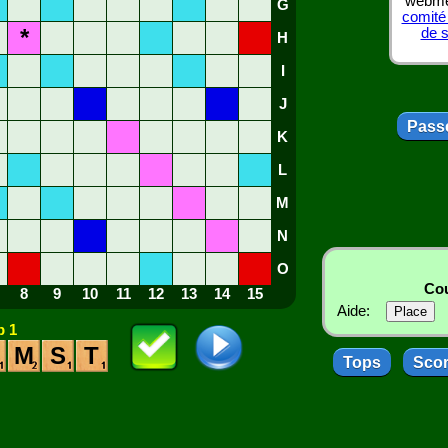
webmes
G
comité
*
de 
H
I
J
Passe
K
L
M
N
O
Cou
8
9
10
11
12
13
14
15
Aide:
 1
M
S
T
Tops
Sco