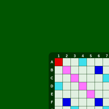
1
2
3
4
5
6
7
A
B
C
D
E
F