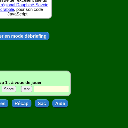
tre de l'excellent site du
 régional Dauphiné-Savoie
scrabble
, pour son code
JavaScript
r en mode débriefing
p 1 : à vous de jouer
res
Récap
Sac
Aide