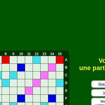
8
9
10
11
12
13
14
15
Vo
A
une part
B
C
D
Rejo
E
V
F
Me