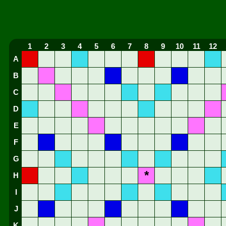
1
2
3
4
5
6
7
8
9
10
11
12
A
B
C
D
E
F
G
*
H
I
J
K