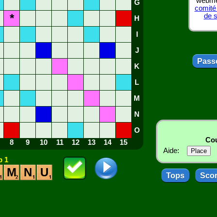
webmes
G
comité
*
de 
H
I
J
Passe
K
L
M
N
O
Cou
8
9
10
11
12
13
14
15
Aide:
 1
M
N
U
Tops
Sco