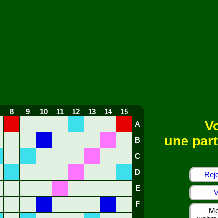
8
9
10
11
12
13
14
15
Vo
A
une part
B
C
D
Rejo
E
V
F
Me