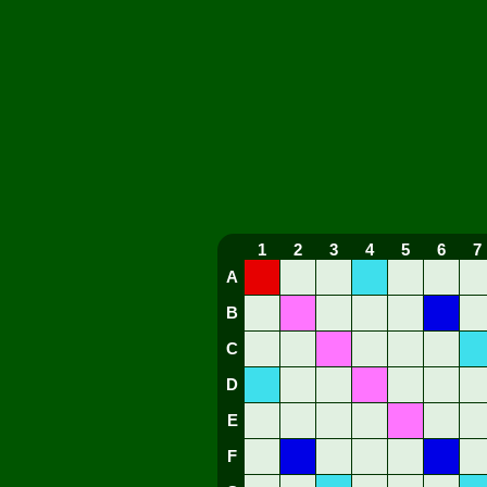
1
2
3
4
5
6
7
A
B
C
D
E
F