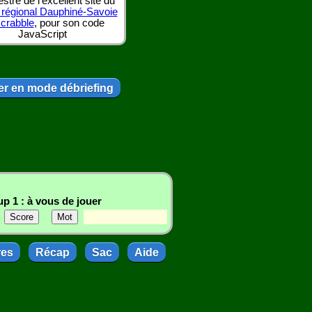
tre de l'excellent site du
 régional Dauphiné-Savoie
scrabble
, pour son code
JavaScript
r en mode débriefing
p 1 : à vous de jouer
res
Récap
Sac
Aide