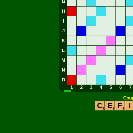
G
H
I
J
K
L
M
N
O
1
2
3
4
5
6
7
Coup
C
E
F
I