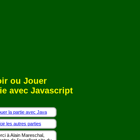
ir ou Jouer
ie avec Javascript
uer la partie avec Java
oir les autres parties
rci à Alain Mareschal,