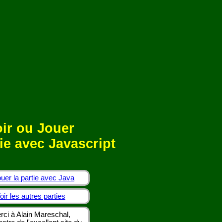
ir ou Jouer
ie avec Javascript
uer la partie avec Java
oir les autres parties
rci à Alain Mareschal,