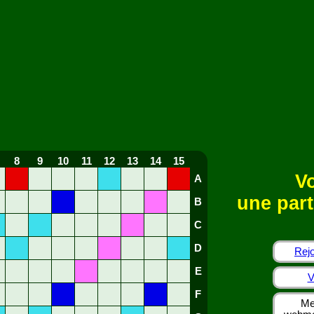
8
9
10
11
12
13
14
15
Vo
A
une part
B
C
D
Rejo
E
V
F
Me