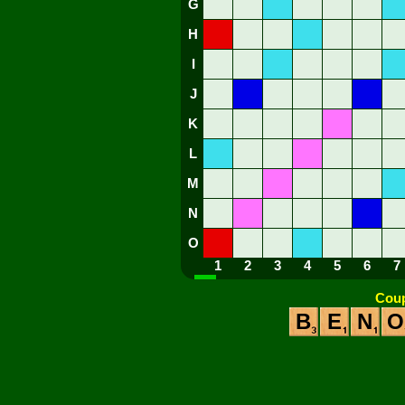
G
H
I
J
K
L
M
N
O
1
2
3
4
5
6
7
Coup
B
E
N
O