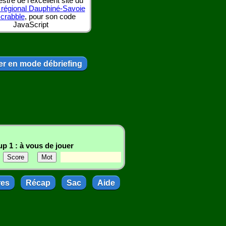
tre de l'excellent site du
 régional Dauphiné-Savoie
scrabble
, pour son code
JavaScript
r en mode débriefing
p 1 : à vous de jouer
res
Récap
Sac
Aide