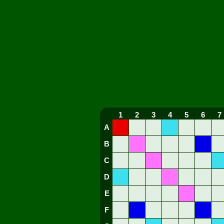
1
2
3
4
5
6
7
A
B
C
D
E
F