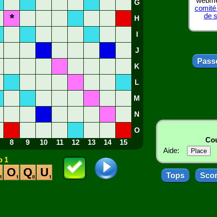
webmes
G
comité
*
de 
H
I
J
Passe
K
L
M
N
O
Cou
8
9
10
11
12
13
14
15
Aide:
 1
O
Q
U
Tops
Sco