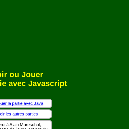
ir ou Jouer
ie avec Javascript
uer la partie avec Java
oir les autres parties
rci à Alain Mareschal,