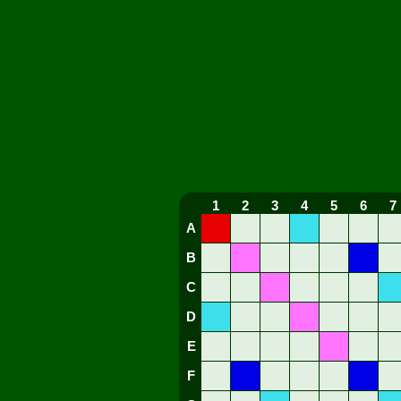
1
2
3
4
5
6
7
A
B
C
D
E
F