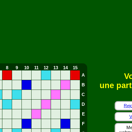
8
9
10
11
12
13
14
15
Vo
A
une part
B
C
D
Rejo
E
V
F
Me