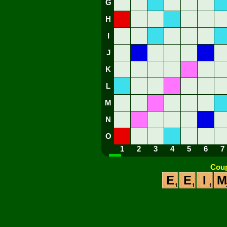
G
H
I
J
K
L
M
N
O
1
2
3
4
5
6
7
Coup
E
E
I
M