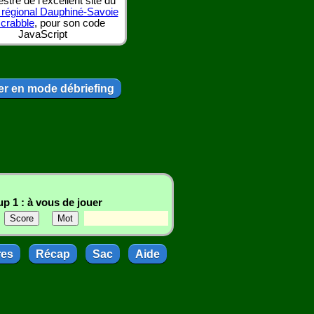
tre de l'excellent site du
 régional Dauphiné-Savoie
scrabble
, pour son code
JavaScript
r en mode débriefing
p 1 : à vous de jouer
res
Récap
Sac
Aide