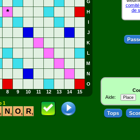
webmes
G
comité
*
de 
H
I
J
Passe
K
L
M
N
O
Cou
8
9
10
11
12
13
14
15
Aide:
 1
N
O
R
Tops
Sco