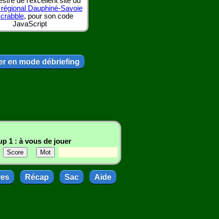
tre de l'excellent site du
 régional Dauphiné-Savoie
scrabble
, pour son code
JavaScript
r en mode débriefing
p 1 : à vous de jouer
res
Récap
Sac
Aide