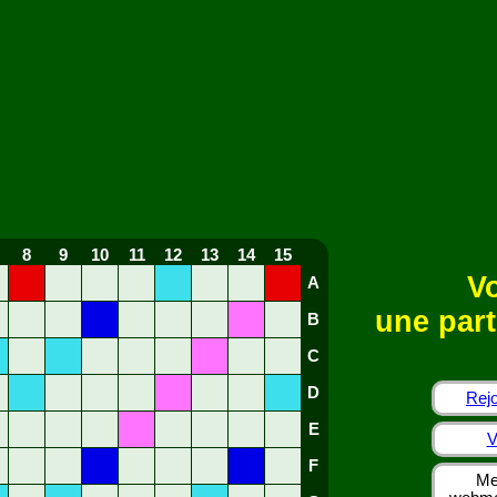
8
9
10
11
12
13
14
15
Vo
A
une part
B
C
D
Rejo
E
V
F
Me