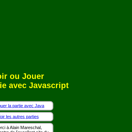
ir ou Jouer
ie avec Javascript
uer la partie avec Java
oir les autres parties
rci à Alain Mareschal,