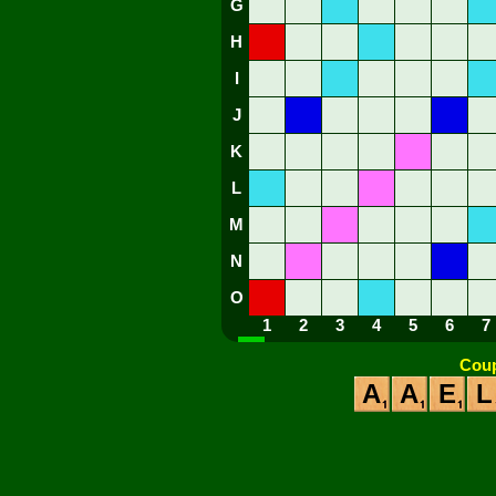
G
H
I
J
K
L
M
N
O
1
2
3
4
5
6
7
Coup
A
A
E
L