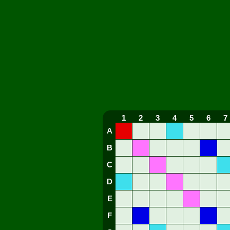
1
2
3
4
5
6
7
A
B
C
D
E
F