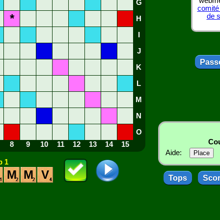
webmes
G
comité
*
de 
H
I
J
Passe
K
L
M
N
O
Cou
8
9
10
11
12
13
14
15
Aide:
 1
M
M
V
Tops
Sco