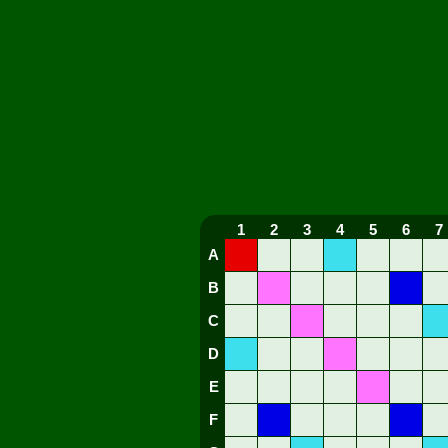
1
2
3
4
5
6
7
A
B
C
D
E
F