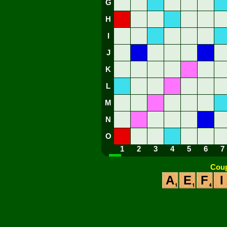
G
H
I
J
K
L
M
N
O
1
2
3
4
5
6
7
Coup
A
E
F
I