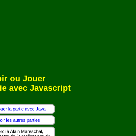
ir ou Jouer
ie avec Javascript
uer la partie avec Java
oir les autres parties
rci à Alain Mareschal,