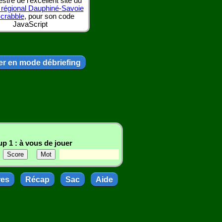
tre de l'excellent site du
 régional Dauphiné-Savoie
scrabble
, pour son code
JavaScript
r en mode débriefing
p 1 : à vous de jouer
res
Récap
Sac
Aide