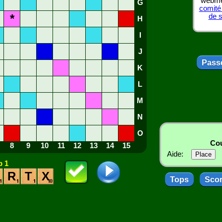
webmes
G
comité
*
de 
H
I
J
Passe
K
L
M
N
O
Cou
8
9
10
11
12
13
14
15
Aide:
 1
R
T
X
Tops
Sco