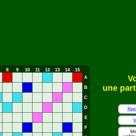
8
9
10
11
12
13
14
15
Vo
A
une part
B
C
D
Rejo
E
V
F
Me