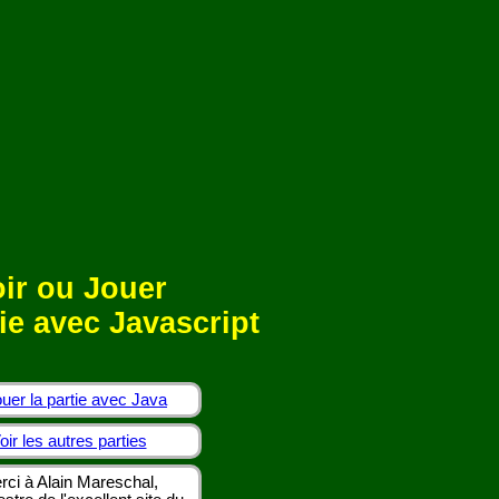
ir ou Jouer
ie avec Javascript
uer la partie avec Java
oir les autres parties
rci à Alain Mareschal,