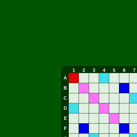
1
2
3
4
5
6
7
A
B
C
D
E
F