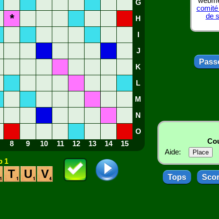
webmes
G
comité
*
de 
H
I
J
Passe
K
L
M
N
O
Cou
8
9
10
11
12
13
14
15
Aide:
 1
T
U
V
Tops
Sco