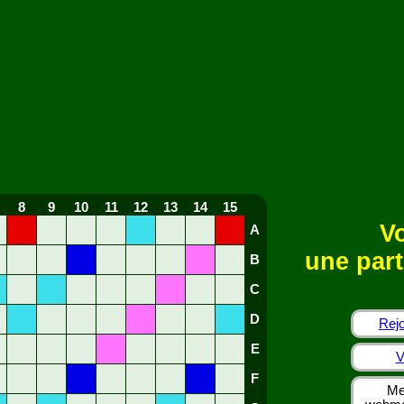
8
9
10
11
12
13
14
15
Vo
A
une part
B
C
D
Rejo
E
V
F
Me