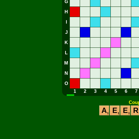
G
H
I
J
K
L
M
N
O
1
2
3
4
5
6
7
Coup
A
E
E
R