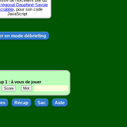
tre de l'excellent site du
 régional Dauphiné-Savoie
scrabble
, pour son code
JavaScript
r en mode débriefing
p 1 : à vous de jouer
res
Récap
Sac
Aide