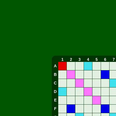
1
2
3
4
5
6
7
A
B
C
D
E
F