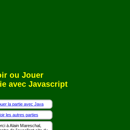
ir ou Jouer
ie avec Javascript
uer la partie avec Java
oir les autres parties
rci à Alain Mareschal,