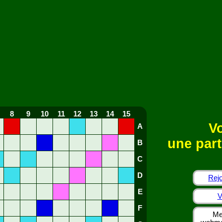
8
9
10
11
12
13
14
15
Vo
A
une part
B
C
D
Rejo
E
V
F
Me