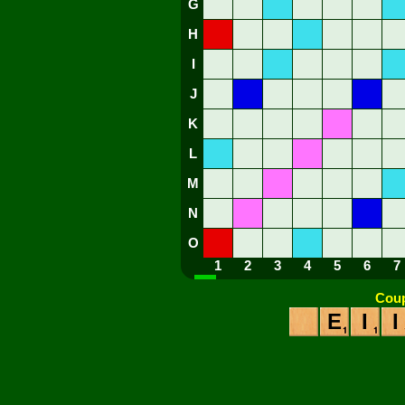
G
H
I
J
K
L
M
N
O
1
2
3
4
5
6
7
Coup
E
I
I