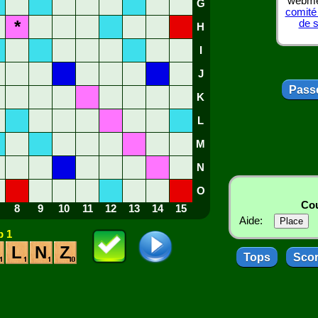
webmes
G
comité
*
de 
H
I
J
Passe
K
L
M
N
O
Cou
8
9
10
11
12
13
14
15
Aide:
 1
L
N
Z
Tops
Sco